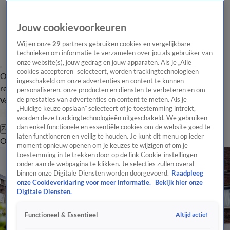
Jouw cookievoorkeuren
Wij en onze
29
partners gebruiken cookies en vergelijkbare
technieken om informatie te verzamelen over jou als gebruiker van
onze website(s), jouw gedrag en jouw apparaten. Als je „Alle
cookies accepteren” selecteert, worden trackingtechnologieën
Overzicht
Tip de
Laatste nieuws
Regionieuws
Het beste van Hart
ingeschakeld om onze advertenties en content te kunnen
redactie
personaliseren, onze producten en diensten te verbeteren en om
de prestaties van advertenties en content te meten. Als je
Volg Hart van Nederland
„Huidige keuze opslaan” selecteert of je toestemming intrekt,
worden deze trackingtechnologieën uitgeschakeld. We gebruiken
dan enkel functionele en essentiële cookies om de website goed te
Zoeken
laten functioneren en veilig te houden. Je kunt dit menu op ieder
Overzicht
Regio
Uitzendingen
Weer
Tip de redactie
Panel
Video's
moment opnieuw openen om je keuzes te wijzigen of om je
toestemming in te trekken door op de link Cookie-instellingen
onder aan de webpagina te klikken. Je selecties zullen overal
binnen onze Digitale Diensten worden doorgevoerd.
Raadpleeg
onze Cookieverklaring voor meer informatie.
Bekijk hier onze
Digitale Diensten.
Altijd actief
Functioneel & Essentieel