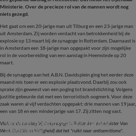
Ministerie. Over de precieze rol van de mannen wordt nog
niets gezegd.
Het gaat om een 20-jarige man uit Tilburg en een 23-jarige man
uit Amsterdam. Zij worden verdacht van betrokkenheid bij de
explosie op 13 maart bij de synagoge in Rotterdam. Daarnaast is
in Amsterdam een 18-jarige man opgepakt voor zijn mogelijke
rol in de voorbereiding van een aanslag in Heemstede op 20
maart.
Bij de synagoge aan het A.B.N. Davidsplein ging het eerder deze
maand mis toen er een explosie plaatsvond. Daarbij zou ook
sprake zijn geweest van een poging tot brandstichting. Volgens
justitie gebeurde dat met een terroristisch oogmerk. Voor deze
zaak waren al vijf verdachten opgepakt: drie mannen van 19 jaar,
een van 18 en een minderjarige van 17. Zij zitten nog vast.
Van Weel: brand in synagone 'ruik naar 
Vlak na de aanslag bij de synagoge in Rotterdam zei minister Van
antisemitisme'
Week (Justitie en Veiligheid) dat het "ruikt naar antisemitisme".