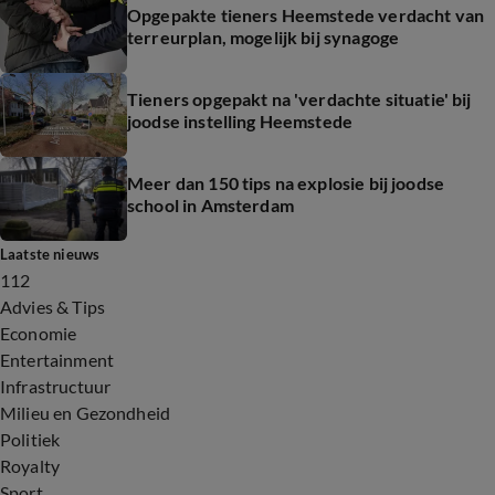
Opgepakte tieners Heemstede verdacht van
terreurplan, mogelijk bij synagoge
Tieners opgepakt na 'verdachte situatie' bij
joodse instelling Heemstede
Meer dan 150 tips na explosie bij joodse
school in Amsterdam
Laatste nieuws
112
Advies & Tips
Economie
Entertainment
Infrastructuur
Milieu en Gezondheid
Politiek
Royalty
Sport