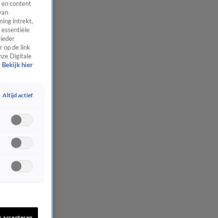
 en content
van
ing intrekt,
 essentiële
 ieder
 op de link
nze Digitale
Bekijk hier
Altijd actief
s accepteren