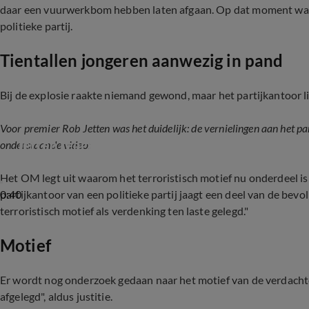
daar een vuurwerkbom hebben laten afgaan. Op dat moment ware
politieke partij.
Tientallen jongeren aanwezig in pand
Bij de explosie raakte niemand gewond, maar het partijkantoor l
Voor premier Rob Jetten was het duidelijk: de vernielingen aan het par
Jetten reageert op vuurwerkbom bij D66 kant
onderstaande video:
Het OM legt uit waarom het terroristisch motief nu onderdeel is
0:40
partijkantoor van een politieke partij jaagt een deel van de bevo
terroristisch motief als verdenking ten laste gelegd."
Motief
Er wordt nog onderzoek gedaan naar het motief van de verdachte
afgelegd", aldus justitie.