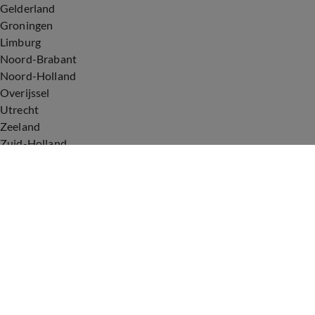
Gelderland
Groningen
Limburg
Noord-Brabant
Noord-Holland
Overijssel
Utrecht
Zeeland
Zuid-Holland
Voorwaarden
Over ons
Privacyverklaring
Gebruiksvoorwaarden
Cookieverklaring
Digitale diensten
Cookie instellingen
Upod & Talpa Network
Adverteren
Vacatures