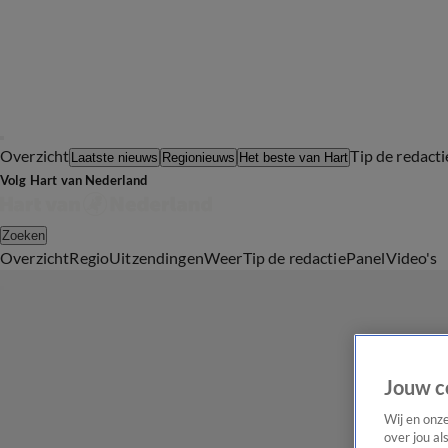
Overzicht
Tip de redacti
Laatste nieuws
Regionieuws
Het beste van Hart
Volg Hart van Nederland
Zoeken
Overzicht
Regio
Uitzendingen
Weer
Tip de redactie
Panel
Video's
Jouw c
Wij en onz
over jou al