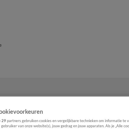
e
ookievoorkeuren
e
29
partners gebruiken cookies en vergelijkbare technieken om informatie te
s gebruiker van onze website(s), jouw gedrag en jouw apparaten. Als je „Alle co