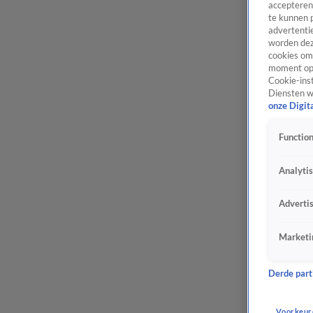
accepteren
te kunnen 
advertentie
worden dez
cookies om 
moment opn
Cookie-inst
Diensten w
onze Digit
Function
Analyti
Adverti
Marketi
Derde parti
Voorkeur