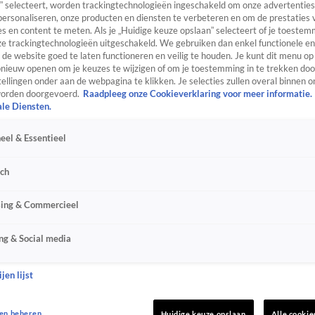
” selecteert, worden trackingtechnologieën ingeschakeld om onze advertenties
personaliseren, onze producten en diensten te verbeteren en om de prestaties 
s en content te meten. Als je „Huidige keuze opslaan” selecteert of je toestemm
e trackingtechnologieën uitgeschakeld. We gebruiken dan enkel functionele en
de website goed te laten functioneren en veilig te houden. Je kunt dit menu op
ieuw openen om je keuzes te wijzigen of om je toestemming in te trekken door
ellingen onder aan de webpagina te klikken. Je selecties zullen overal binnen o
orden doorgevoerd.
Raadpleeg onze Cookieverklaring voor meer informatie.
ale Diensten.
eel & Essentieel
sch
sing & Commercieel
ng & Social media
jen lijst
en beheren
Huidige keuze opslaan
Alle cookie