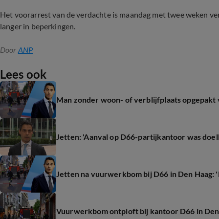
Het voorarrest van de verdachte is maandag met twee weken ver
langer in beperkingen.
Door
ANP
Lees ook
Man zonder woon- of verblijfplaats opgepakt 
Jetten: 'Aanval op D66-partijkantoor was doel
Jetten na vuurwerkbom bij D66 in Den Haag: 'L
Vuurwerkbom ontploft bij kantoor D66 in Den