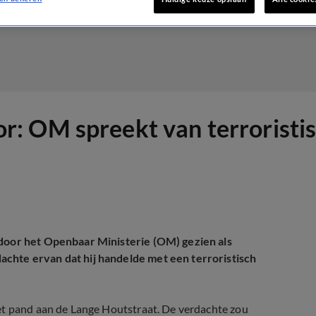
: OM spreekt van terroristis
 door het Openbaar Ministerie (OM) gezien als
chte ervan dat hij handelde met een terroristisch
et pand aan de Lange Houtstraat. De verdachte zou