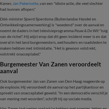
Kamer,
Jan Paternotte
, van een "idiote actie, die veel slechter
had kunnen aflopen."
D66-minister Sjoerd Sjoerdsma (Buitenlandse Handel en
Ontwikkelingssamenwerking) is "woedend" over de aanval en
noemt de daders in het televisieprogramma
Pauw & De Wit
"tuig
van de richel". Hij wijst erop dat dit geen incident meer is en dat
overal in het land burgemeesters, wethouders en raadsleden te
maken hebben met intimidatie. "Het is gewoon volstrekt,
volstrekt onacceptabel."
Burgemeester Van Zanen veroordeelt
aanval
Ook burgemeester Jan van Zanen van Den Haag reageerde op
de explosie. Hij veroordeelt de aanval op het partijkantoor en
spreekt van onacceptabel geweld. "In een democratie verschil je
van mening met woorden", schrijft hij op sociale media.
Van Zanen laat weten contact te hebben met premier Jetten en