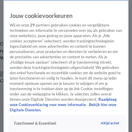
Jouw cookievoorkeuren
Wij en onze
29
partners gebruiken cookies en vergelijkbare
technieken om informatie te verzamelen over jou als gebruiker van
onze website(s), jouw gedrag en jouw apparaten. Als je „Alle
cookies accepteren” selecteert, worden trackingtechnologieën
Overzicht
Tip de
Laatste nieuws
Regionieuws
Het beste van Hart
ingeschakeld om onze advertenties en content te kunnen
redactie
personaliseren, onze producten en diensten te verbeteren en om
de prestaties van advertenties en content te meten. Als je
Volg Hart van Nederland
„Huidige keuze opslaan” selecteert of je toestemming intrekt,
worden deze trackingtechnologieën uitgeschakeld. We gebruiken
dan enkel functionele en essentiële cookies om de website goed te
Zoeken
laten functioneren en veilig te houden. Je kunt dit menu op ieder
Overzicht
Regio
Uitzendingen
Weer
Tip de redactie
Panel
Video's
moment opnieuw openen om je keuzes te wijzigen of om je
toestemming in te trekken door op de link Cookie-instellingen
onder aan de webpagina te klikken. Je selecties zullen overal
binnen onze Digitale Diensten worden doorgevoerd.
Raadpleeg
onze Cookieverklaring voor meer informatie.
Bekijk hier onze
Digitale Diensten.
Altijd actief
Functioneel & Essentieel