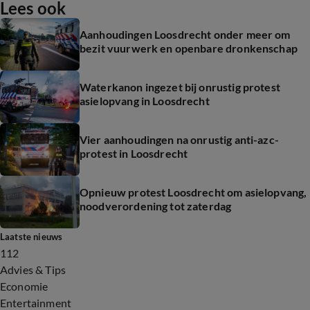
Lees ook
Aanhoudingen Loosdrecht onder meer om
bezit vuurwerk en openbare dronkenschap
Waterkanon ingezet bij onrustig protest
asielopvang in Loosdrecht
Vier aanhoudingen na onrustig anti-azc-
protest in Loosdrecht
Opnieuw protest Loosdrecht om asielopvang,
noodverordening tot zaterdag
Laatste nieuws
112
Advies & Tips
Economie
Entertainment