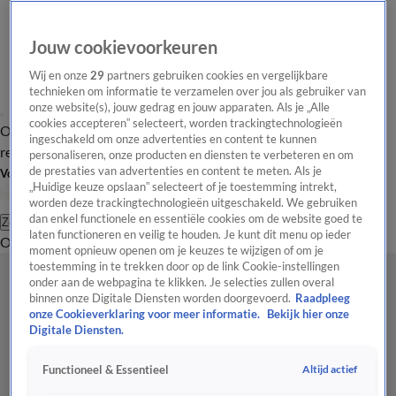
Jouw cookievoorkeuren
Wij en onze
29
partners gebruiken cookies en vergelijkbare
technieken om informatie te verzamelen over jou als gebruiker van
onze website(s), jouw gedrag en jouw apparaten. Als je „Alle
cookies accepteren” selecteert, worden trackingtechnologieën
Overzicht
Tip de
Laatste nieuws
Regionieuws
Het beste van Hart
ingeschakeld om onze advertenties en content te kunnen
redactie
personaliseren, onze producten en diensten te verbeteren en om
de prestaties van advertenties en content te meten. Als je
Volg Hart van Nederland
„Huidige keuze opslaan” selecteert of je toestemming intrekt,
worden deze trackingtechnologieën uitgeschakeld. We gebruiken
dan enkel functionele en essentiële cookies om de website goed te
Zoeken
laten functioneren en veilig te houden. Je kunt dit menu op ieder
Overzicht
Regio
Uitzendingen
Weer
Tip de redactie
Panel
Video's
moment opnieuw openen om je keuzes te wijzigen of om je
toestemming in te trekken door op de link Cookie-instellingen
onder aan de webpagina te klikken. Je selecties zullen overal
binnen onze Digitale Diensten worden doorgevoerd.
Raadpleeg
onze Cookieverklaring voor meer informatie.
Bekijk hier onze
Digitale Diensten.
Altijd actief
Functioneel & Essentieel