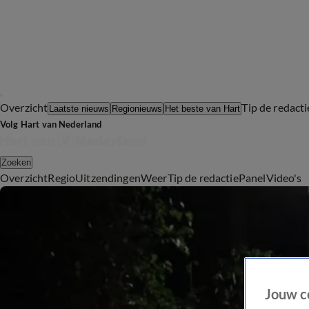
Overzicht
Tip de redacti
Laatste nieuws
Regionieuws
Het beste van Hart
Volg Hart van Nederland
Zoeken
Overzicht
Regio
Uitzendingen
Weer
Tip de redactie
Panel
Video's
Jouw c