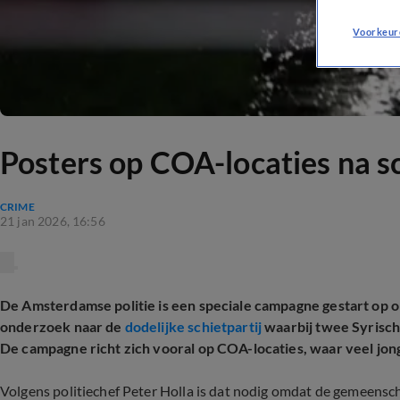
Voorkeur
Posters op COA-locaties na 
CRIME
21 jan 2026, 16:56
De Amsterdamse politie is een speciale campagne gestart op o
onderzoek naar de
dodelijke schietpartij
waarbij twee Syrisch
De campagne richt zich vooral op COA-locaties, waar veel jong
Volgens politiechef Peter Holla is dat nodig omdat de gemeensc