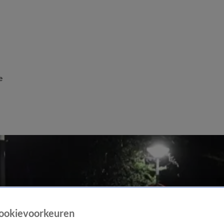
e
ookievoorkeuren