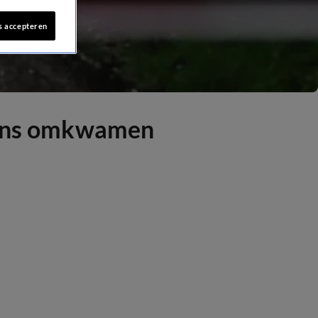
s accepteren
ngens omkwamen