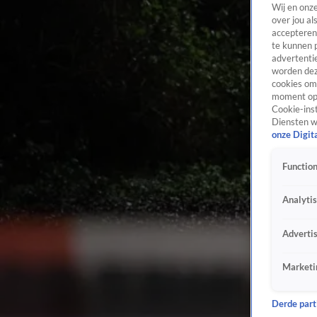
Wij en onz
over jou al
accepteren
te kunnen 
advertentie
worden dez
cookies om 
moment opn
Cookie-inst
Diensten w
onze Digit
Function
Analyti
Adverti
Marketi
Derde parti