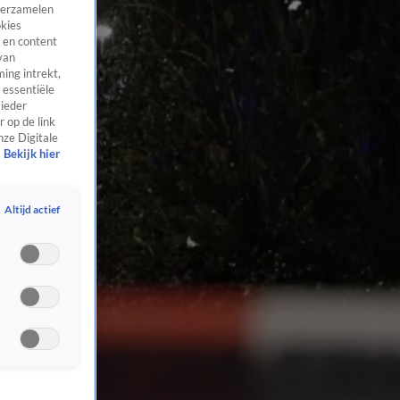
 verzamelen
okies
 en content
van
ing intrekt,
 essentiële
 ieder
 op de link
nze Digitale
Bekijk hier
Altijd actief