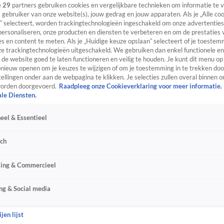
e
29
partners gebruiken cookies en vergelijkbare technieken om informatie te
s gebruiker van onze website(s), jouw gedrag en jouw apparaten. Als je „Alle co
” selecteert, worden trackingtechnologieën ingeschakeld om onze advertenties
personaliseren, onze producten en diensten te verbeteren en om de prestaties 
s en content te meten. Als je „Huidige keuze opslaan” selecteert of je toestemm
e trackingtechnologieën uitgeschakeld. We gebruiken dan enkel functionele en
de website goed te laten functioneren en veilig te houden. Je kunt dit menu op
ieuw openen om je keuzes te wijzigen of om je toestemming in te trekken door
ellingen onder aan de webpagina te klikken. Je selecties zullen overal binnen o
orden doorgevoerd.
Raadpleeg onze Cookieverklaring voor meer informatie.
ale Diensten.
eel & Essentieel
sch
sing & Commercieel
ng & Social media
jen lijst