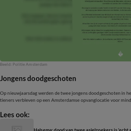
Beeld: Politie Amsterdam
Jongens doodgeschoten
Op nieuwjaarsdag werden de twee jongens doodgeschoten in he
tieners verbleven op een Amsterdamse opvanglocatie voor minde
Lees ook:
Halsema: dood van twee asielzoekers is 'echt 