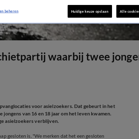
en beheren
Huidige keuze opslaan
Alle cookie
schietpartij waarbij twee jo
pvanglocaties voor asielzoekers. Dat gebeurt in het
e jongens van 16 en 18 jaar om het leven kwamen.
e asielzoekers verblijven.
hap gesloten is. "We merken dat het een gesloten