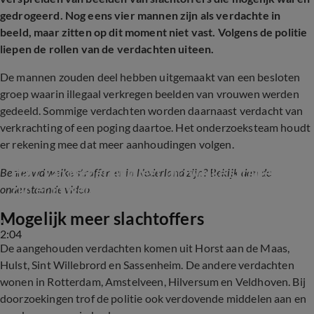
gedrogeerd. Nog eens vier mannen zijn als verdachte in
beeld, maar zitten op dit moment niet vast. Volgens de politie
liepen de rollen van de verdachten uiteen.
De mannen zouden deel hebben uitgemaakt van een besloten
groep waarin illegaal verkregen beelden van vrouwen werden
gedeeld. Sommige verdachten worden daarnaast verdacht van
verkrachting of een poging daartoe. Het onderzoeksteam houdt
er rekening mee dat meer aanhoudingen volgen.
Hart van Nederland legt uit: welke straffen 
Benieuwd welke straffen er in Nederland zijn? Bekijk dan de
zijn er in Nederland?
onderstaande video.
Mogelijk meer slachtoffers
2:04
De aangehouden verdachten komen uit Horst aan de Maas,
Hulst, Sint Willebrord en Sassenheim. De andere verdachten
wonen in Rotterdam, Amstelveen, Hilversum en Veldhoven. Bij
doorzoekingen trof de politie ook verdovende middelen aan en