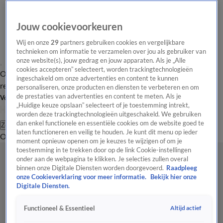
Jouw cookievoorkeuren
Wij en onze
29
partners gebruiken cookies en vergelijkbare
technieken om informatie te verzamelen over jou als gebruiker van
onze website(s), jouw gedrag en jouw apparaten. Als je „Alle
cookies accepteren” selecteert, worden trackingtechnologieën
Overzicht
Tip de
Laatste nieuws
Regionieuws
Het beste van Hart
ingeschakeld om onze advertenties en content te kunnen
redactie
personaliseren, onze producten en diensten te verbeteren en om
de prestaties van advertenties en content te meten. Als je
Volg Hart van Nederland
„Huidige keuze opslaan” selecteert of je toestemming intrekt,
worden deze trackingtechnologieën uitgeschakeld. We gebruiken
dan enkel functionele en essentiële cookies om de website goed te
Zoeken
laten functioneren en veilig te houden. Je kunt dit menu op ieder
Overzicht
Regio
Uitzendingen
Weer
Tip de redactie
Panel
Video's
moment opnieuw openen om je keuzes te wijzigen of om je
toestemming in te trekken door op de link Cookie-instellingen
onder aan de webpagina te klikken. Je selecties zullen overal
binnen onze Digitale Diensten worden doorgevoerd.
Raadpleeg
onze Cookieverklaring voor meer informatie.
Bekijk hier onze
Digitale Diensten.
Altijd actief
Functioneel & Essentieel