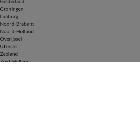
Gelderland
Groningen
Limburg
Noord-Brabant
Noord-Holland
Overijssel
Utrecht
Zeeland
Zuid-Holland
Voorwaarden
Over ons
Privacyverklaring
Gebruiksvoorwaarden
Cookieverklaring
Digitale diensten
Cookie instellingen
Upod & Talpa Network
Adverteren
Vacatures