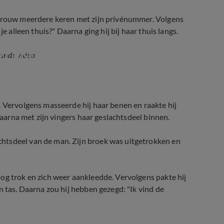
 vrouw meerdere keren met zijn privénummer. Volgens
e alleen thuis?" Daarna ging hij bij haar thuis langs.
 er in Nederland?
aande video:
. Vervolgens masseerde hij haar benen en raakte hij
 daarna met zijn vingers haar geslachtsdeel binnen.
htsdeel van de man. Zijn broek was uitgetrokken en
og trok en zich weer aankleedde. Vervolgens pakte hij
n tas. Daarna zou hij hebben gezegd: "Ik vind de