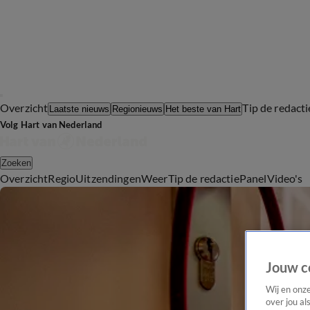
Overzicht
Tip de redacti
Laatste nieuws
Regionieuws
Het beste van Hart
Volg Hart van Nederland
Zoeken
Overzicht
Regio
Uitzendingen
Weer
Tip de redactie
Panel
Video's
Jouw c
Wij en onz
over jou al