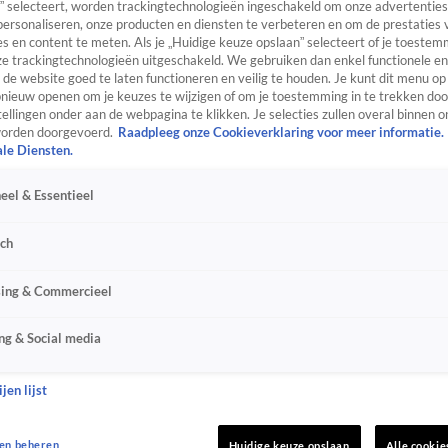
” selecteert, worden trackingtechnologieën ingeschakeld om onze advertenties
personaliseren, onze producten en diensten te verbeteren en om de prestaties 
s en content te meten. Als je „Huidige keuze opslaan” selecteert of je toestemm
e trackingtechnologieën uitgeschakeld. We gebruiken dan enkel functionele en
de website goed te laten functioneren en veilig te houden. Je kunt dit menu op
ieuw openen om je keuzes te wijzigen of om je toestemming in te trekken door
ellingen onder aan de webpagina te klikken. Je selecties zullen overal binnen o
orden doorgevoerd.
Raadpleeg onze Cookieverklaring voor meer informatie.
ale Diensten.
eel & Essentieel
sch
sing & Commercieel
ng & Social media
jen lijst
en beheren
Huidige keuze opslaan
Alle cookie