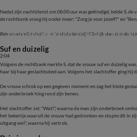
Nadat zijn nachtdienst om 08.00 uur was geëindigd, belde S. de
de rechtbank vroeg hij onder meer: "Zorg je voor jezelf?" en "Ben j
Hart van Nederland legt uit: welke straffen zijn
Benieuwd welke straffen er in Nederland zijn? Bekijk dan de onderst
Suf en duizelig
2:04
Volgens de rechtbank merkte S. dat de vrouw suf en duizelig was
haar bij haar geslachtsdeel aan. Volgens het slachtoffer ging hij
De vrouw schrok op een gegeven moment en zag het blote geslac
zijn onderbroek hing rond zijn benen.
Het slachtoffer zei: "Wat!", waarna de man zijn onderbroek omho
het bekertje waaruit de vrouw had gedronken en stopte dit in zij
uitgang wel", waarna hij vertrok.