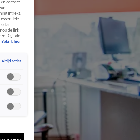
 en content
van
ing intrekt,
 essentiële
 ieder
 op de link
nze Digitale
Bekijk hier
Altijd actief
s accepteren