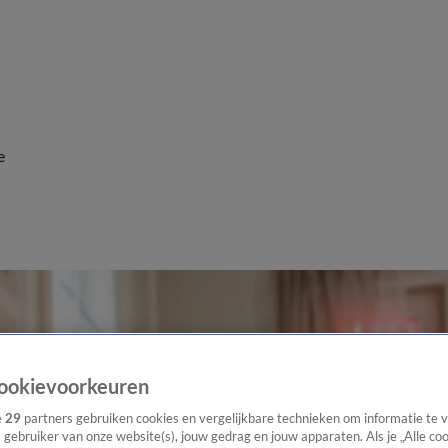
e
ookievoorkeuren
e
29
partners gebruiken cookies en vergelijkbare technieken om informatie te
s gebruiker van onze website(s), jouw gedrag en jouw apparaten. Als je „Alle co