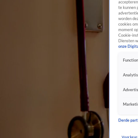
accepteren
te kunnen 
advertentie
worden dez
cookies om 
moment opn
Cookie-inst
Diensten w
onze Digit
Function
Analyti
Adverti
Marketi
Derde parti
Voorkeur