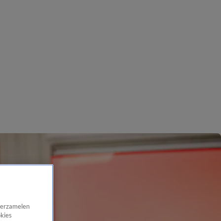
 verzamelen
okies