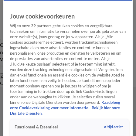
Jouw cookievoorkeuren
Wij en onze
29
partners gebruiken cookies en vergelijkbare
technieken om informatie te verzamelen over jou als gebruiker van
onze website(s), jouw gedrag en jouw apparaten. Als je „Alle
cookies accepteren” selecteert, worden trackingtechnologieën
Overzicht
Tip de
Laatste nieuws
Regionieuws
Het beste van Hart
ingeschakeld om onze advertenties en content te kunnen
redactie
personaliseren, onze producten en diensten te verbeteren en om
de prestaties van advertenties en content te meten. Als je
Volg Hart van Nederland
„Huidige keuze opslaan” selecteert of je toestemming intrekt,
worden deze trackingtechnologieën uitgeschakeld. We gebruiken
dan enkel functionele en essentiële cookies om de website goed te
Zoeken
laten functioneren en veilig te houden. Je kunt dit menu op ieder
Overzicht
Regio
Uitzendingen
Weer
Tip de redactie
Panel
Video's
moment opnieuw openen om je keuzes te wijzigen of om je
toestemming in te trekken door op de link Cookie-instellingen
onder aan de webpagina te klikken. Je selecties zullen overal
binnen onze Digitale Diensten worden doorgevoerd.
Raadpleeg
onze Cookieverklaring voor meer informatie.
Bekijk hier onze
Digitale Diensten.
Altijd actief
Functioneel & Essentieel