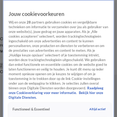
Jouw cookievoorkeuren
Wij en onze
28
partners gebruiken cookies en vergelijkbare
technieken om informatie te verzamelen over jou als gebruiker van
onze website(s), jouw gedrag en jouw apparaten. Als je „Alle
cookies accepteren” selecteert, worden trackingtechnologieën
Overzicht
Tip de
Laatste nieuws
Regionieuws
Het beste van Hart
ingeschakeld om onze advertenties en content te kunnen
redactie
personaliseren, onze producten en diensten te verbeteren en om
de prestaties van advertenties en content te meten. Als je
Volg Hart van Nederland
„Huidige keuze opslaan” selecteert of je toestemming intrekt,
worden deze trackingtechnologieën uitgeschakeld. We gebruiken
dan enkel functionele en essentiële cookies om de website goed te
Zoeken
laten functioneren en veilig te houden. Je kunt dit menu op ieder
Overzicht
Regio
Uitzendingen
Weer
Tip de redactie
Panel
Video's
moment opnieuw openen om je keuzes te wijzigen of om je
toestemming in te trekken door op de link Cookie-instellingen
onder aan de webpagina te klikken. Je selecties zullen overal
binnen onze Digitale Diensten worden doorgevoerd.
Raadpleeg
onze Cookieverklaring voor meer informatie.
Bekijk hier onze
Digitale Diensten.
Altijd actief
Functioneel & Essentieel