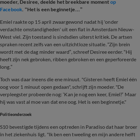
moeder, Desiree, deelde het breekbare moment
op
Facebook
. “Het is een beginnetje…”
Emiel raakte op 15 april zwaargewond nadat hij 'onder
verdachte omstandigheden' uit een flat in Amsterdam Nieuw-
West viel. Zijn toestand is sindsdien uiterst kritiek. De artsen
spraken recent zelfs van een uitzichtloze situatie. “Zijn brein
wordt met de dag minder waard”, schreef Desiree eerder. “Hij
heeft zijn nek gebroken, ribben gebroken en een geperforeerde
long.”
Toch was daar ineens die ene minuut. "Gisteren heeft Emiel één
oog voor 1 minuut open gedaan", schrijft zijn moeder. "De
verpleegster probeerde nog: ‘Kan je nog een keer, Emiel?’ Maar
hij was vast al moe van dat ene oog. Het is een beginnetje."
Politieonderzoek
S10 bevestigde tijdens een optreden in Paradiso dat haar broer
in het ziekenhuis ligt. "Ik ben een tweeling en mijn andere helft