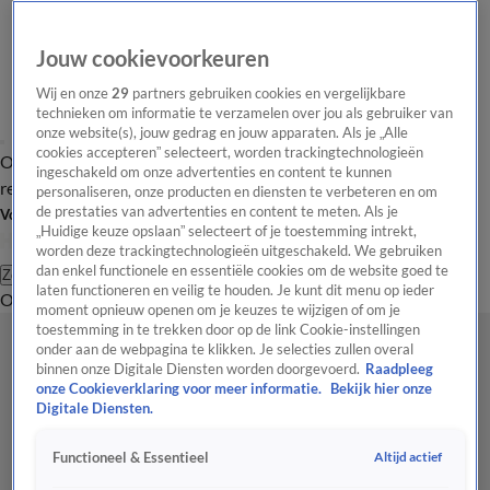
Jouw cookievoorkeuren
Wij en onze
29
partners gebruiken cookies en vergelijkbare
technieken om informatie te verzamelen over jou als gebruiker van
onze website(s), jouw gedrag en jouw apparaten. Als je „Alle
cookies accepteren” selecteert, worden trackingtechnologieën
Overzicht
Tip de
Laatste nieuws
Regionieuws
Het beste van Hart
ingeschakeld om onze advertenties en content te kunnen
redactie
personaliseren, onze producten en diensten te verbeteren en om
de prestaties van advertenties en content te meten. Als je
Volg Hart van Nederland
„Huidige keuze opslaan” selecteert of je toestemming intrekt,
worden deze trackingtechnologieën uitgeschakeld. We gebruiken
dan enkel functionele en essentiële cookies om de website goed te
Zoeken
laten functioneren en veilig te houden. Je kunt dit menu op ieder
Overzicht
Regio
Uitzendingen
Weer
Tip de redactie
Panel
Video's
moment opnieuw openen om je keuzes te wijzigen of om je
toestemming in te trekken door op de link Cookie-instellingen
onder aan de webpagina te klikken. Je selecties zullen overal
binnen onze Digitale Diensten worden doorgevoerd.
Raadpleeg
onze Cookieverklaring voor meer informatie.
Bekijk hier onze
Digitale Diensten.
Altijd actief
Functioneel & Essentieel