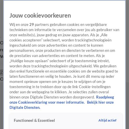
Jouw cookievoorkeuren
Wij en onze
29
partners gebruiken cookies en vergelijkbare
technieken om informatie te verzamelen over jou als gebruiker van
onze website(s), jouw gedrag en jouw apparaten. Als je „Alle
cookies accepteren” selecteert, worden trackingtechnologieën
Overzicht
Tip de
Laatste nieuws
Regionieuws
Het beste van Hart
ingeschakeld om onze advertenties en content te kunnen
redactie
personaliseren, onze producten en diensten te verbeteren en om
de prestaties van advertenties en content te meten. Als je
Volg Hart van Nederland
„Huidige keuze opslaan” selecteert of je toestemming intrekt,
worden deze trackingtechnologieën uitgeschakeld. We gebruiken
dan enkel functionele en essentiële cookies om de website goed te
Zoeken
laten functioneren en veilig te houden. Je kunt dit menu op ieder
Overzicht
Regio
Uitzendingen
Weer
Tip de redactie
Panel
Video's
moment opnieuw openen om je keuzes te wijzigen of om je
toestemming in te trekken door op de link Cookie-instellingen
onder aan de webpagina te klikken. Je selecties zullen overal
binnen onze Digitale Diensten worden doorgevoerd.
Raadpleeg
onze Cookieverklaring voor meer informatie.
Bekijk hier onze
Digitale Diensten.
Altijd actief
Functioneel & Essentieel