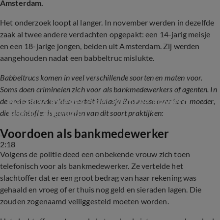
Amsterdam.
Het onderzoek loopt al langer. In november werden in dezelfde
zaak al twee andere verdachten opgepakt: een 14-jarig meisje
en een 18-jarige jongen, beiden uit Amsterdam. Zij werden
aangehouden nadat een babbeltruc mislukte.
Babbeltrucs komen in veel verschillende soorten en maten voor.
Soms doen criminelen zich voor als bankmedewerkers of agenten. In
Natasja's moeder is nét weduwe en werd 
de onderstaande video vertelt Natasja Breunesse over haar moeder,
keihard opgelicht
die slachtoffer is geworden van dit soort praktijken:
Voordoen als bankmedewerker
2:18
Volgens de politie deed een onbekende vrouw zich toen
telefonisch voor als bankmedewerker. Ze vertelde het
slachtoffer dat er een groot bedrag van haar rekening was
gehaald en vroeg of er thuis nog geld en sieraden lagen. Die
zouden zogenaamd veiliggesteld moeten worden.