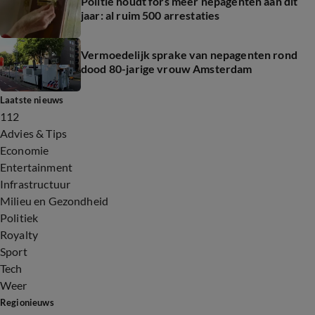
Politie houdt fors meer nepagenten aan dit
jaar: al ruim 500 arrestaties
Vermoedelijk sprake van nepagenten rond
dood 80-jarige vrouw Amsterdam
Laatste nieuws
112
Advies & Tips
Economie
Entertainment
Infrastructuur
Milieu en Gezondheid
Politiek
Royalty
Sport
Tech
Weer
Regionieuws