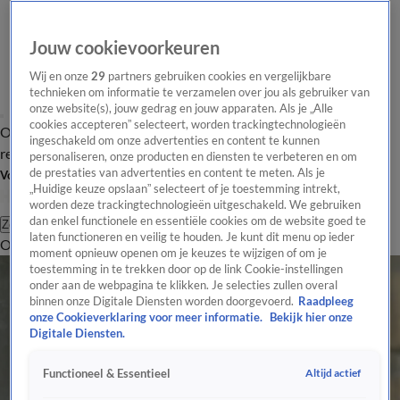
Jouw cookievoorkeuren
Wij en onze
29
partners gebruiken cookies en vergelijkbare
technieken om informatie te verzamelen over jou als gebruiker van
onze website(s), jouw gedrag en jouw apparaten. Als je „Alle
cookies accepteren” selecteert, worden trackingtechnologieën
Overzicht
Tip de
Laatste nieuws
Regionieuws
Het beste van Hart
ingeschakeld om onze advertenties en content te kunnen
redactie
personaliseren, onze producten en diensten te verbeteren en om
de prestaties van advertenties en content te meten. Als je
Volg Hart van Nederland
„Huidige keuze opslaan” selecteert of je toestemming intrekt,
worden deze trackingtechnologieën uitgeschakeld. We gebruiken
dan enkel functionele en essentiële cookies om de website goed te
Zoeken
laten functioneren en veilig te houden. Je kunt dit menu op ieder
Overzicht
Regio
Uitzendingen
Weer
Tip de redactie
Panel
Video's
moment opnieuw openen om je keuzes te wijzigen of om je
toestemming in te trekken door op de link Cookie-instellingen
onder aan de webpagina te klikken. Je selecties zullen overal
binnen onze Digitale Diensten worden doorgevoerd.
Raadpleeg
onze Cookieverklaring voor meer informatie.
Bekijk hier onze
Digitale Diensten.
Altijd actief
Functioneel & Essentieel