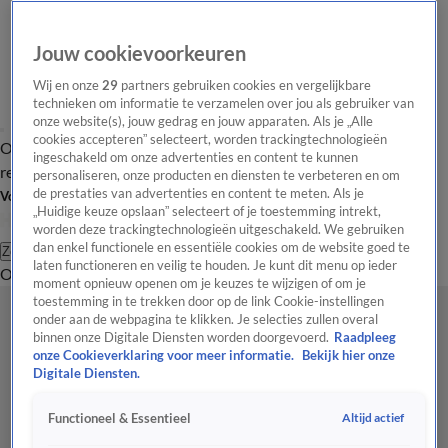
Jouw cookievoorkeuren
Wij en onze
29
partners gebruiken cookies en vergelijkbare
technieken om informatie te verzamelen over jou als gebruiker van
onze website(s), jouw gedrag en jouw apparaten. Als je „Alle
cookies accepteren” selecteert, worden trackingtechnologieën
Overzicht
Tip de
Laatste nieuws
Regionieuws
Het beste van Hart
ingeschakeld om onze advertenties en content te kunnen
redactie
personaliseren, onze producten en diensten te verbeteren en om
de prestaties van advertenties en content te meten. Als je
Volg Hart van Nederland
„Huidige keuze opslaan” selecteert of je toestemming intrekt,
worden deze trackingtechnologieën uitgeschakeld. We gebruiken
dan enkel functionele en essentiële cookies om de website goed te
Zoeken
laten functioneren en veilig te houden. Je kunt dit menu op ieder
Overzicht
Regio
Uitzendingen
Weer
Tip de redactie
Panel
Video's
moment opnieuw openen om je keuzes te wijzigen of om je
toestemming in te trekken door op de link Cookie-instellingen
onder aan de webpagina te klikken. Je selecties zullen overal
binnen onze Digitale Diensten worden doorgevoerd.
Raadpleeg
onze Cookieverklaring voor meer informatie.
Bekijk hier onze
Digitale Diensten.
Altijd actief
Functioneel & Essentieel