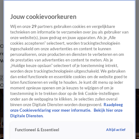
Jouw cookievoorkeuren
Wij en onze
29
partners gebruiken cookies en vergelijkbare
technieken om informatie te verzamelen over jou als gebruiker van
onze website(s), jouw gedrag en jouw apparaten. Als je „Alle
cookies accepteren” selecteert, worden trackingtechnologieën
Overzicht
Tip de
Laatste nieuws
Regionieuws
Het beste van Hart
ingeschakeld om onze advertenties en content te kunnen
redactie
personaliseren, onze producten en diensten te verbeteren en om
de prestaties van advertenties en content te meten. Als je
Volg Hart van Nederland
„Huidige keuze opslaan” selecteert of je toestemming intrekt,
worden deze trackingtechnologieën uitgeschakeld. We gebruiken
dan enkel functionele en essentiële cookies om de website goed te
Zoeken
laten functioneren en veilig te houden. Je kunt dit menu op ieder
Overzicht
Regio
Uitzendingen
Weer
Tip de redactie
Panel
Video's
moment opnieuw openen om je keuzes te wijzigen of om je
toestemming in te trekken door op de link Cookie-instellingen
onder aan de webpagina te klikken. Je selecties zullen overal
binnen onze Digitale Diensten worden doorgevoerd.
Raadpleeg
onze Cookieverklaring voor meer informatie.
Bekijk hier onze
Digitale Diensten.
Altijd actief
Functioneel & Essentieel