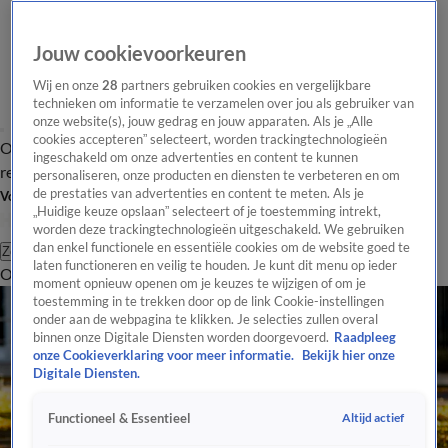
Jouw cookievoorkeuren
Wij en onze
28
partners gebruiken cookies en vergelijkbare
technieken om informatie te verzamelen over jou als gebruiker van
onze website(s), jouw gedrag en jouw apparaten. Als je „Alle
cookies accepteren” selecteert, worden trackingtechnologieën
Overzicht
Tip de
Laatste nieuws
Regionieuws
Het beste van Hart
ingeschakeld om onze advertenties en content te kunnen
redactie
personaliseren, onze producten en diensten te verbeteren en om
de prestaties van advertenties en content te meten. Als je
Volg Hart van Nederland
„Huidige keuze opslaan” selecteert of je toestemming intrekt,
worden deze trackingtechnologieën uitgeschakeld. We gebruiken
dan enkel functionele en essentiële cookies om de website goed te
Zoeken
laten functioneren en veilig te houden. Je kunt dit menu op ieder
Overzicht
Regio
Uitzendingen
Weer
Tip de redactie
Panel
Video's
moment opnieuw openen om je keuzes te wijzigen of om je
toestemming in te trekken door op de link Cookie-instellingen
onder aan de webpagina te klikken. Je selecties zullen overal
binnen onze Digitale Diensten worden doorgevoerd.
Raadpleeg
onze Cookieverklaring voor meer informatie.
Bekijk hier onze
Digitale Diensten.
Altijd actief
Functioneel & Essentieel