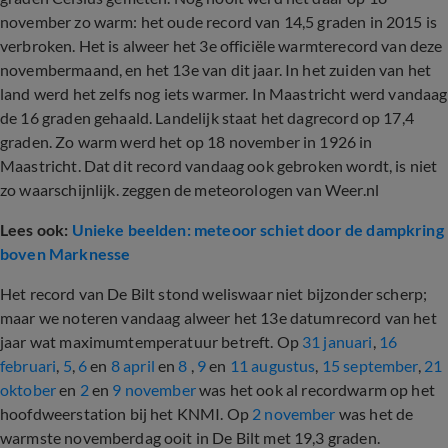
november zo warm: het oude record van 14,5 graden in 2015 is
verbroken. Het is alweer het 3e officiële warmterecord van deze
novembermaand, en het 13e van dit jaar. In het zuiden van het
land werd het zelfs nog iets warmer. In Maastricht werd vandaag
de 16 graden gehaald. Landelijk staat het dagrecord op 17,4
graden. Zo warm werd het op 18 november in 1926 in
Maastricht. Dat dit record vandaag ook gebroken wordt, is niet
zo waarschijnlijk. zeggen de meteorologen van Weer.nl
Lees ook:
Unieke beelden: meteoor schiet door de dampkring
boven Marknesse
Het record van De Bilt stond weliswaar niet bijzonder scherp;
maar we noteren vandaag alweer het 13e datumrecord van het
jaar wat maximumtemperatuur betreft. Op
31 januari
,
16
februari
,
5
,
6
en
8 april
en
8
,
9
en
11 augustus
,
15 september
,
21
oktober
en
2
en
9 november
was het ook al recordwarm op het
hoofdweerstation bij het KNMI. Op
2 november
was het de
warmste novemberdag ooit in De Bilt met 19,3 graden.