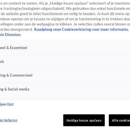
s en content te meten. Als je „Huidige keuze opslaan” selecteert of je toestemm
e trackingtechnologieën uitgeschakeld. We gebruiken dan enkel functionele en
de website goed te laten functioneren en veilig te houden. Je kunt dit menu op
ieuw openen om je keuzes te wijzigen of om je toestemming in te trekken door
ellingen onder aan de webpagina te klikken. Je selecties zullen overal binnen o
orden doorgevoerd.
Raadpleeg onze Cookieverklaring voor meer informatie.
ale Diensten.
eel & Essentieel
sch
sing & Commercieel
ng & Social media
jen lijst
en beheren
Huidige keuze opslaan
Alle cookie