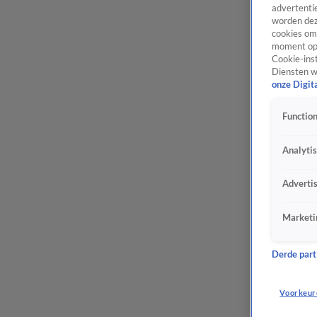
advertentie
worden dez
cookies om 
moment opn
Cookie-inst
Diensten w
onze Digit
Function
Analyti
Adverti
Marketi
Derde parti
Voorkeur