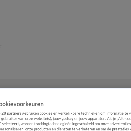
e
ookievoorkeuren
e
28
partners gebruiken cookies en vergelijkbare technieken om informatie te
s gebruiker van onze website(s), jouw gedrag en jouw apparaten. Als je „Alle co
” selecteert, worden trackingtechnologieën ingeschakeld om onze advertenties
personaliseren, onze producten en diensten te verbeteren en om de prestaties 