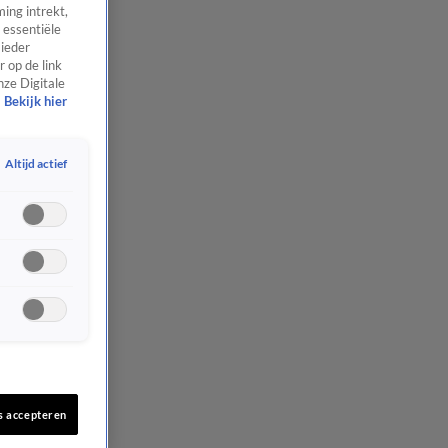
ing intrekt,
 essentiële
 ieder
 op de link
nze Digitale
Bekijk hier
Altijd actief
s accepteren