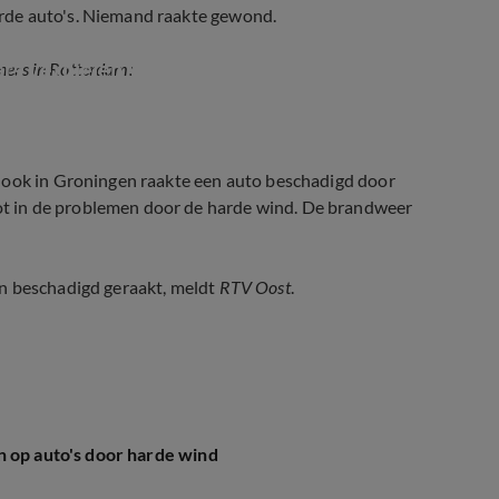
rde auto's. Niemand raakte gewond.
rs vernielen voertuigen
ners in Rotterdam:
n ook in Groningen raakte een auto beschadigd door
t in de problemen door de harde wind. De brandweer
en beschadigd geraakt, meldt
RTV Oost
.
n op auto's door harde wind