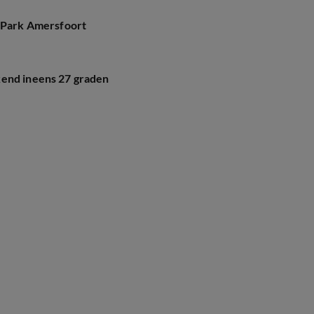
enPark Amersfoort
kend ineens 27 graden