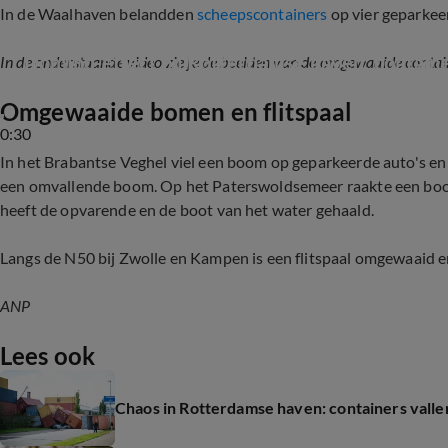
In de Waalhaven belandden
scheepscontainers
op vier geparkee
Domino-effect bij Rotterdamse haven: containe
In de onderstaande video zie je de beelden van de omgewaaide contai
Omgewaaide bomen en flitspaal
0:30
In het Brabantse Veghel viel een boom op geparkeerde auto's e
een omvallende boom. Op het Paterswoldsemeer raakte een boo
heeft de opvarende en de boot van het water gehaald.
Langs de N50 bij Zwolle en Kampen is een flitspaal omgewaaid 
ANP
Lees ook
Chaos in Rotterdamse haven: containers valle