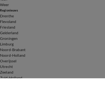
Weer
Regionieuws
Drenthe
Flevoland
Friesland
Gelderland
Groningen
Limburg
Noord-Brabant
Noord-Holland
Overijssel
Utrecht
Zeeland
Zuid-Holland
Voorwaarden
Over ons
Privacyverklaring
Gebruiksvoorwaarden