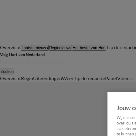
Overzicht
Tip de redacti
Laatste nieuws
Regionieuws
Het beste van Hart
Volg Hart van Nederland
Zoeken
Overzicht
Regio
Uitzendingen
Weer
Tip de redactie
Panel
Video's
Jouw c
Wij en onz
over jou al
accepteren
te kunnen 