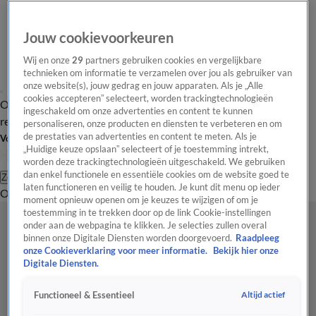
Jouw cookievoorkeuren
Wij en onze
29
partners gebruiken cookies en vergelijkbare
technieken om informatie te verzamelen over jou als gebruiker van
onze website(s), jouw gedrag en jouw apparaten. Als je „Alle
cookies accepteren” selecteert, worden trackingtechnologieën
Overzicht
Tip de
Laatste nieuws
Regionieuws
Het beste van Hart
ingeschakeld om onze advertenties en content te kunnen
redactie
personaliseren, onze producten en diensten te verbeteren en om
de prestaties van advertenties en content te meten. Als je
Volg Hart van Nederland
„Huidige keuze opslaan” selecteert of je toestemming intrekt,
worden deze trackingtechnologieën uitgeschakeld. We gebruiken
dan enkel functionele en essentiële cookies om de website goed te
Zoeken
laten functioneren en veilig te houden. Je kunt dit menu op ieder
Overzicht
Regio
Uitzendingen
Weer
Tip de redactie
Panel
Video's
moment opnieuw openen om je keuzes te wijzigen of om je
toestemming in te trekken door op de link Cookie-instellingen
onder aan de webpagina te klikken. Je selecties zullen overal
binnen onze Digitale Diensten worden doorgevoerd.
Raadpleeg
onze Cookieverklaring voor meer informatie.
Bekijk hier onze
Digitale Diensten.
Altijd actief
Functioneel & Essentieel