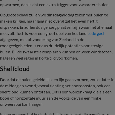
opwarmen, dan is dat een extra trigger voor zwaardere buien.
Op grote schaal zullen we dinsdagmiddag zeker met buien te
maken krijgen, maar lang niet overal zal het even heftig
uitpakken. Er zullen dus genoeg plaatsen zijn waar het allemaal
meevalt. Toch is voor een groot deel van het land
code geel
afgegeven, met uitzondering van Zeeland. In de
codegeelgebieden is er dus duidelijk potentie voor stevige
buien. Bij de zwaarste exemplaren kunnen onweer, windstoten,
hagel en veel regen in korte tijd voorkomen.
Shelfcloud
Doordat de buien geleidelijk een lijn gaan vormen, zou er later in
de middag en avond, vooral richting het noordoosten, ook een
shelfcloud kunnen ontstaan. Dit is een wolkenkraag die als een
boog of horizontale muur aan de voorzijde van een flinke
onweersbui kan hangen.
In een onweersbui bevindt zich ijskoude lucht die vanaf grote