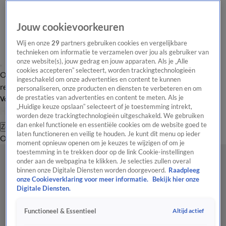
Jouw cookievoorkeuren
Wij en onze
29
partners gebruiken cookies en vergelijkbare
technieken om informatie te verzamelen over jou als gebruiker van
onze website(s), jouw gedrag en jouw apparaten. Als je „Alle
cookies accepteren” selecteert, worden trackingtechnologieën
Overzicht
Tip de
Laatste nieuws
Regionieuws
Het beste van Hart
ingeschakeld om onze advertenties en content te kunnen
redactie
personaliseren, onze producten en diensten te verbeteren en om
de prestaties van advertenties en content te meten. Als je
Volg Hart van Nederland
„Huidige keuze opslaan” selecteert of je toestemming intrekt,
worden deze trackingtechnologieën uitgeschakeld. We gebruiken
dan enkel functionele en essentiële cookies om de website goed te
Zoeken
laten functioneren en veilig te houden. Je kunt dit menu op ieder
Overzicht
Regio
Uitzendingen
Weer
Tip de redactie
Panel
Video's
moment opnieuw openen om je keuzes te wijzigen of om je
toestemming in te trekken door op de link Cookie-instellingen
onder aan de webpagina te klikken. Je selecties zullen overal
binnen onze Digitale Diensten worden doorgevoerd.
Raadpleeg
onze Cookieverklaring voor meer informatie.
Bekijk hier onze
Digitale Diensten.
Altijd actief
Functioneel & Essentieel