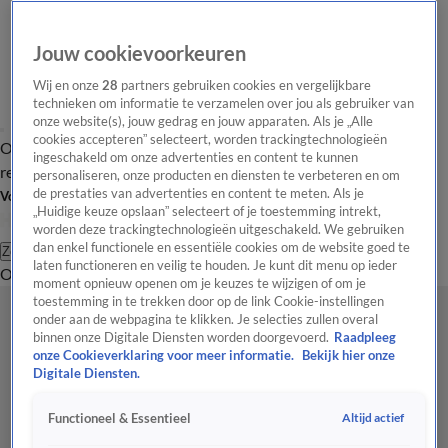
Jouw cookievoorkeuren
Wij en onze
28
partners gebruiken cookies en vergelijkbare
technieken om informatie te verzamelen over jou als gebruiker van
onze website(s), jouw gedrag en jouw apparaten. Als je „Alle
cookies accepteren” selecteert, worden trackingtechnologieën
Overzicht
Tip de
Laatste nieuws
Regionieuws
Het beste van Hart
ingeschakeld om onze advertenties en content te kunnen
redactie
personaliseren, onze producten en diensten te verbeteren en om
de prestaties van advertenties en content te meten. Als je
Volg Hart van Nederland
„Huidige keuze opslaan” selecteert of je toestemming intrekt,
worden deze trackingtechnologieën uitgeschakeld. We gebruiken
dan enkel functionele en essentiële cookies om de website goed te
Zoeken
laten functioneren en veilig te houden. Je kunt dit menu op ieder
Overzicht
Regio
Uitzendingen
Weer
Tip de redactie
Panel
Video's
moment opnieuw openen om je keuzes te wijzigen of om je
toestemming in te trekken door op de link Cookie-instellingen
onder aan de webpagina te klikken. Je selecties zullen overal
binnen onze Digitale Diensten worden doorgevoerd.
Raadpleeg
onze Cookieverklaring voor meer informatie.
Bekijk hier onze
Digitale Diensten.
Altijd actief
Functioneel & Essentieel