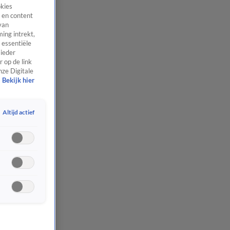
okies
 en content
van
ing intrekt,
 essentiële
 ieder
 op de link
nze Digitale
Bekijk hier
Altijd actief