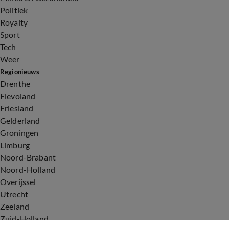
Politiek
Royalty
Sport
Tech
Weer
Regionieuws
Drenthe
Flevoland
Friesland
Gelderland
Groningen
Limburg
Noord-Brabant
Noord-Holland
Overijssel
Utrecht
Zeeland
Zuid-Holland