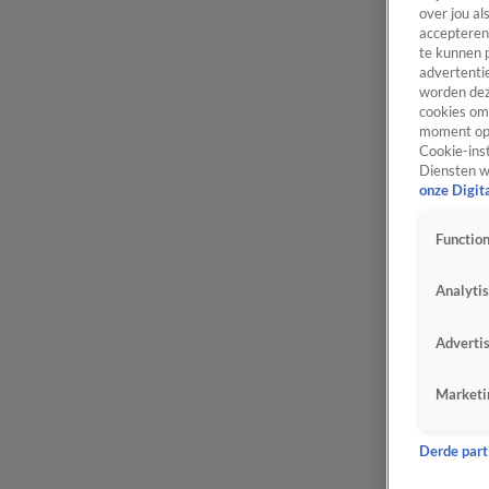
over jou al
accepteren
te kunnen 
advertentie
worden dez
cookies om 
moment opn
Cookie-inst
Diensten w
onze Digit
Function
Analyti
Adverti
Marketi
Derde parti