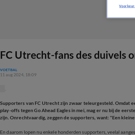
Voorkeur
FC Utrecht-fans des duivels om
VOETBAL
11 aug 2024, 18:09
Supporters van FC Utrecht zijn zwaar teleurgesteld. Omdat ee
play-offs tegen Go Ahead Eagles in mei, mag er nu bij de eers
zijn. Onrechtvaardig, zeggen de supporters, want: "Een kleine
En daarom lopen nu enkele honderden supporters, veelal aangesl