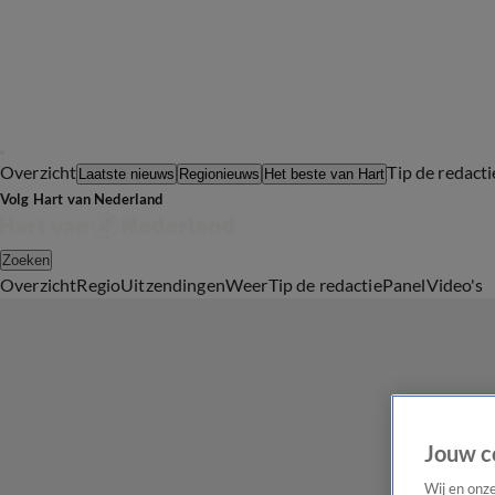
Overzicht
Tip de redacti
Laatste nieuws
Regionieuws
Het beste van Hart
Volg Hart van Nederland
Zoeken
Overzicht
Regio
Uitzendingen
Weer
Tip de redactie
Panel
Video's
Jouw c
Wij en onz