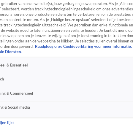
s gebruiker van onze website(s), jouw gedrag en jouw apparaten. Als je „Alle co
” selecteert, worden trackingtechnologieën ingeschakeld om onze advertenties
personaliseren, onze producten en diensten te verbeteren en om de prestaties 
s en content te meten. Als je „Huidige keuze opslaan” selecteert of je toestemm
e trackingtechnologieën uitgeschakeld. We gebruiken dan enkel functionele en
de website goed te laten functioneren en veilig te houden. Je kunt dit menu op
ieuw openen om je keuzes te wijzigen of om je toestemming in te trekken door
ellingen onder aan de webpagina te klikken. Je selecties zullen overal binnen o
orden doorgevoerd.
Raadpleeg onze Cookieverklaring voor meer informatie.
ale Diensten.
eel & Essentieel
sch
sing & Commercieel
ng & Social media
jen lijst