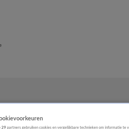
e
ookievoorkeuren
e
29
partners gebruiken cookies en vergelijkbare technieken om informatie te