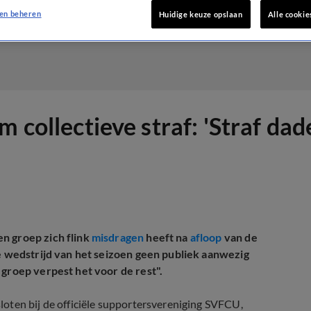
en beheren
Huidige keuze opslaan
Alle cookie
 collectieve straf: 'Straf dade
n groep zich flink
misdragen
heeft na
afloop
van de
te wedstrijd van het seizoen geen publiek aanwezig
 groep verpest het voor de rest".
oten bij de officiële supportersvereniging SVFCU,