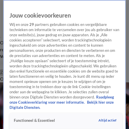
Jouw cookievoorkeuren
Wij en onze
29
partners gebruiken cookies en vergelijkbare
technieken om informatie te verzamelen over jou als gebruiker van
onze website(s), jouw gedrag en jouw apparaten. Als je „Alle
cookies accepteren” selecteert, worden trackingtechnologieën
Overzicht
Tip de
Laatste nieuws
Regionieuws
Het beste van Hart
ingeschakeld om onze advertenties en content te kunnen
redactie
personaliseren, onze producten en diensten te verbeteren en om
de prestaties van advertenties en content te meten. Als je
Volg Hart van Nederland
„Huidige keuze opslaan” selecteert of je toestemming intrekt,
worden deze trackingtechnologieën uitgeschakeld. We gebruiken
dan enkel functionele en essentiële cookies om de website goed te
Zoeken
laten functioneren en veilig te houden. Je kunt dit menu op ieder
Overzicht
Regio
Uitzendingen
Weer
Tip de redactie
Panel
Video's
moment opnieuw openen om je keuzes te wijzigen of om je
toestemming in te trekken door op de link Cookie-instellingen
onder aan de webpagina te klikken. Je selecties zullen overal
binnen onze Digitale Diensten worden doorgevoerd.
Raadpleeg
onze Cookieverklaring voor meer informatie.
Bekijk hier onze
Digitale Diensten.
Altijd actief
Functioneel & Essentieel