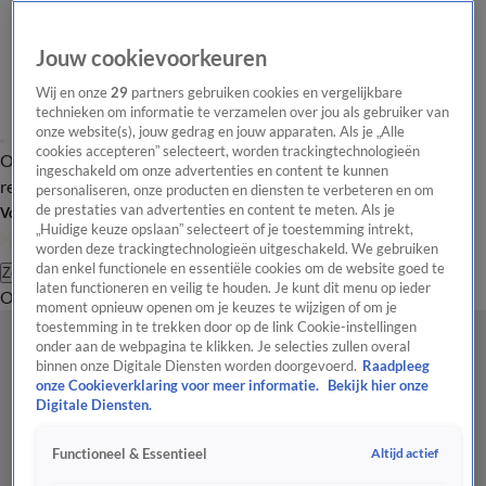
Jouw cookievoorkeuren
Wij en onze
29
partners gebruiken cookies en vergelijkbare
technieken om informatie te verzamelen over jou als gebruiker van
onze website(s), jouw gedrag en jouw apparaten. Als je „Alle
cookies accepteren” selecteert, worden trackingtechnologieën
Overzicht
Tip de
Laatste nieuws
Regionieuws
Het beste van Hart
ingeschakeld om onze advertenties en content te kunnen
redactie
personaliseren, onze producten en diensten te verbeteren en om
de prestaties van advertenties en content te meten. Als je
Volg Hart van Nederland
„Huidige keuze opslaan” selecteert of je toestemming intrekt,
worden deze trackingtechnologieën uitgeschakeld. We gebruiken
dan enkel functionele en essentiële cookies om de website goed te
Zoeken
laten functioneren en veilig te houden. Je kunt dit menu op ieder
Overzicht
Regio
Uitzendingen
Weer
Tip de redactie
Panel
Video's
moment opnieuw openen om je keuzes te wijzigen of om je
toestemming in te trekken door op de link Cookie-instellingen
onder aan de webpagina te klikken. Je selecties zullen overal
binnen onze Digitale Diensten worden doorgevoerd.
Raadpleeg
onze Cookieverklaring voor meer informatie.
Bekijk hier onze
Digitale Diensten.
Altijd actief
Functioneel & Essentieel