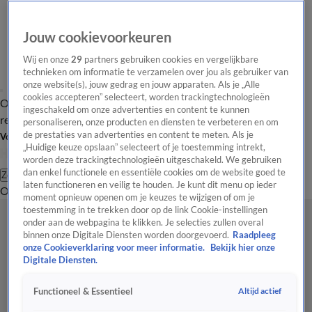
Jouw cookievoorkeuren
Wij en onze
29
partners gebruiken cookies en vergelijkbare
technieken om informatie te verzamelen over jou als gebruiker van
onze website(s), jouw gedrag en jouw apparaten. Als je „Alle
cookies accepteren” selecteert, worden trackingtechnologieën
Overzicht
Tip de
Laatste nieuws
Regionieuws
Het beste van Hart
ingeschakeld om onze advertenties en content te kunnen
redactie
personaliseren, onze producten en diensten te verbeteren en om
de prestaties van advertenties en content te meten. Als je
Volg Hart van Nederland
„Huidige keuze opslaan” selecteert of je toestemming intrekt,
worden deze trackingtechnologieën uitgeschakeld. We gebruiken
dan enkel functionele en essentiële cookies om de website goed te
Zoeken
laten functioneren en veilig te houden. Je kunt dit menu op ieder
Overzicht
Regio
Uitzendingen
Weer
Tip de redactie
Panel
Video's
moment opnieuw openen om je keuzes te wijzigen of om je
toestemming in te trekken door op de link Cookie-instellingen
onder aan de webpagina te klikken. Je selecties zullen overal
binnen onze Digitale Diensten worden doorgevoerd.
Raadpleeg
onze Cookieverklaring voor meer informatie.
Bekijk hier onze
Digitale Diensten.
Altijd actief
Functioneel & Essentieel