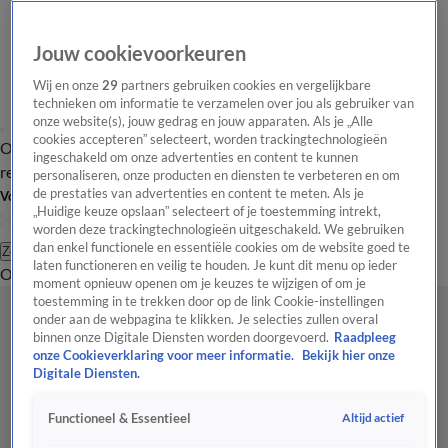
Jouw cookievoorkeuren
Wij en onze
29
partners gebruiken cookies en vergelijkbare
technieken om informatie te verzamelen over jou als gebruiker van
onze website(s), jouw gedrag en jouw apparaten. Als je „Alle
cookies accepteren” selecteert, worden trackingtechnologieën
Overzicht
Tip de
Laatste nieuws
Regionieuws
Het beste van Hart
ingeschakeld om onze advertenties en content te kunnen
redactie
personaliseren, onze producten en diensten te verbeteren en om
de prestaties van advertenties en content te meten. Als je
Volg Hart van Nederland
„Huidige keuze opslaan” selecteert of je toestemming intrekt,
worden deze trackingtechnologieën uitgeschakeld. We gebruiken
dan enkel functionele en essentiële cookies om de website goed te
Zoeken
laten functioneren en veilig te houden. Je kunt dit menu op ieder
Overzicht
Regio
Uitzendingen
Weer
Tip de redactie
Panel
Video's
moment opnieuw openen om je keuzes te wijzigen of om je
toestemming in te trekken door op de link Cookie-instellingen
onder aan de webpagina te klikken. Je selecties zullen overal
binnen onze Digitale Diensten worden doorgevoerd.
Raadpleeg
onze Cookieverklaring voor meer informatie.
Bekijk hier onze
Digitale Diensten.
Altijd actief
Functioneel & Essentieel