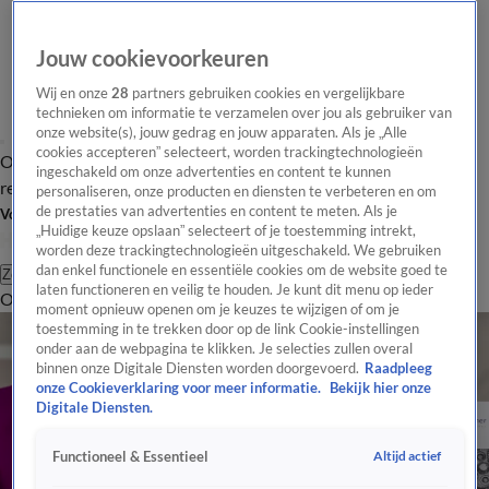
Jouw cookievoorkeuren
Wij en onze
28
partners gebruiken cookies en vergelijkbare
technieken om informatie te verzamelen over jou als gebruiker van
onze website(s), jouw gedrag en jouw apparaten. Als je „Alle
cookies accepteren” selecteert, worden trackingtechnologieën
Overzicht
Tip de
Laatste nieuws
Regionieuws
Het beste van Hart
ingeschakeld om onze advertenties en content te kunnen
redactie
personaliseren, onze producten en diensten te verbeteren en om
de prestaties van advertenties en content te meten. Als je
Volg Hart van Nederland
„Huidige keuze opslaan” selecteert of je toestemming intrekt,
worden deze trackingtechnologieën uitgeschakeld. We gebruiken
dan enkel functionele en essentiële cookies om de website goed te
Zoeken
laten functioneren en veilig te houden. Je kunt dit menu op ieder
Overzicht
Regio
Uitzendingen
Weer
Tip de redactie
Panel
Video's
moment opnieuw openen om je keuzes te wijzigen of om je
toestemming in te trekken door op de link Cookie-instellingen
onder aan de webpagina te klikken. Je selecties zullen overal
binnen onze Digitale Diensten worden doorgevoerd.
Raadpleeg
onze Cookieverklaring voor meer informatie.
Bekijk hier onze
Digitale Diensten.
Altijd actief
Functioneel & Essentieel