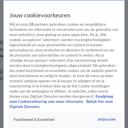
Jouw cookievoorkeuren
Wij en onze
28
partners gebruiken cookies en vergelijkbare
technieken om informatie te verzamelen over jou als gebruiker van
onze website(s), jouw gedrag en jouw apparaten. Als je „Alle
cookies accepteren” selecteert, worden trackingtechnologieën
Overzicht
Tip de
Laatste nieuws
Regionieuws
Het beste van Hart
ingeschakeld om onze advertenties en content te kunnen
redactie
personaliseren, onze producten en diensten te verbeteren en om
de prestaties van advertenties en content te meten. Als je
Volg Hart van Nederland
„Huidige keuze opslaan” selecteert of je toestemming intrekt,
worden deze trackingtechnologieën uitgeschakeld. We gebruiken
dan enkel functionele en essentiële cookies om de website goed te
Zoeken
laten functioneren en veilig te houden. Je kunt dit menu op ieder
Overzicht
Regio
Uitzendingen
Weer
Tip de redactie
Panel
Video's
moment opnieuw openen om je keuzes te wijzigen of om je
toestemming in te trekken door op de link Cookie-instellingen
onder aan de webpagina te klikken. Je selecties zullen overal
binnen onze Digitale Diensten worden doorgevoerd.
Raadpleeg
onze Cookieverklaring voor meer informatie.
Bekijk hier onze
Digitale Diensten.
Altijd actief
Functioneel & Essentieel