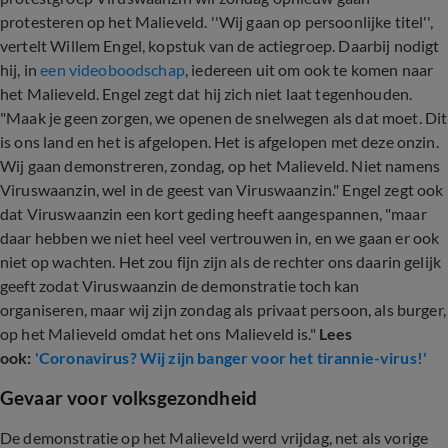
protesteren op het Malieveld. ''Wij gaan op persoonlijke titel'',
vertelt Willem Engel, kopstuk van de actiegroep. Daarbij nodigt
hij, in
een videoboodschap
, iedereen uit om ook te komen naar
het Malieveld. Engel zegt dat hij zich niet laat tegenhouden.
"Maak je geen zorgen, we openen de snelwegen als dat moet. Dit
is ons land en het is afgelopen. Het is afgelopen met deze onzin.
Wij gaan demonstreren, zondag, op het Malieveld. Niet namens
Viruswaanzin, wel in de geest van Viruswaanzin." Engel zegt ook
dat Viruswaanzin een kort geding heeft aangespannen, "maar
daar hebben we niet heel veel vertrouwen in, en we gaan er ook
niet op wachten. Het zou fijn zijn als de rechter ons daarin gelijk
geeft zodat Viruswaanzin de demonstratie toch kan
organiseren, maar wij zijn zondag als privaat persoon, als burger,
op het Malieveld omdat het ons Malieveld is."
Lees
ook:
'Coronavirus? Wij zijn banger voor het tirannie-virus!'
Gevaar voor volksgezondheid
De demonstratie op het Malieveld werd vrijdag, net als vorige