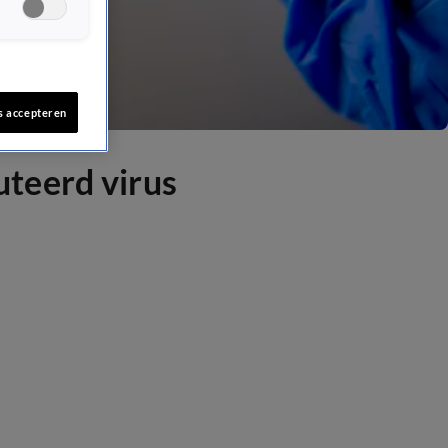
s accepteren
teerd virus