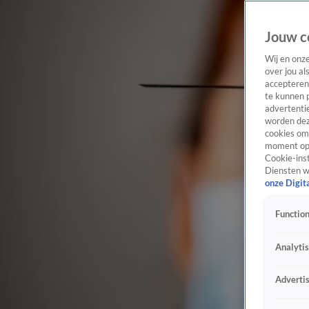
Jouw c
Wij en onz
over jou al
accepteren
te kunnen 
advertentie
worden dez
cookies om 
moment opn
Cookie-inst
Diensten w
onze Digit
Function
Analyti
Adverti