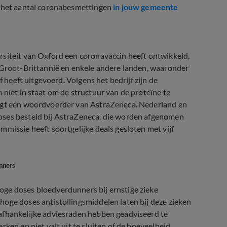
 het aantal coronabesmettingen
in jouw gemeente
rsiteit van Oxford een coronavaccin heeft ontwikkeld,
n Groot-Brittannië en enkele andere landen, waaronder
f heeft uitgevoerd. Volgens het bedrijf zijn de
niet in staat om de structuur van de proteïne te
zegt een woordvoerder van AstraZeneca. Nederland en
oses besteld bij AstraZeneca, die worden afgenomen
missie heeft soortgelijke deals gesloten met vijf
nners
oge doses bloedverdunners bij ernstige zieke
hoge doses antistollingsmiddelen laten bij deze zieken
afhankelijke adviesraden hebben geadviseerd te
ken en niet valt uit te sluiten of de hoeveelheid