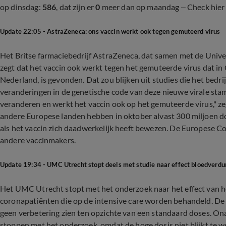
op dinsdag:
586
, dat zijn er
0
meer dan op maandag – Check hier
Update 22:05 - AstraZeneca: ons vaccin werkt ook tegen gemuteerd virus
Het Britse farmaciebedrijf AstraZeneca, dat samen met de Unive
zegt dat het vaccin ook werkt tegen het gemuteerde virus dat i
Nederland, is gevonden. Dat zou blijken uit studies die het bedrij
veranderingen in de genetische code van deze nieuwe virale stam 
veranderen en werkt het vaccin ook op het gemuteerde virus," 
andere Europese landen hebben in oktober alvast 300 miljoen d
als het vaccin zich daadwerkelijk heeft bewezen. De Europese Com
andere vaccinmakers.
Update 19:34 - UMC Utrecht stopt deels met studie naar effect bloedverdu
Het UMC Utrecht stopt met het onderzoek naar het effect van h
coronapatiënten die op de intensive care worden behandeld. De 
geen verbetering zien ten opzichte van een standaard doses. On
stoppen met het onderzoek, omdat de hoge dosis niet blijkt te wer