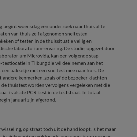
rg begint woensdag een onderzoek naar thuis af te
aten van thuis zelf afgenomen sneltesten
ken of testen in de thuissituatie veilig en
sche laboratorium-ervaring. De studie, opgezet door
laboratorium Microvida, kan een volgende stap
testlocatie in Tilburg die wil deelnemen aan het
 een pakketje met een sneltest mee naar huis. De
t andere kenmerken, zoals of de bezoeker klachten
uit de thuistest worden vervolgens vergeleken met die
ar is als de PCR-test in de teststraat. In totaal
gin januari zijn afgerond.
isseling, op straat toch uit de hand loopt, is het maar
rg in ziekenhuizen voldoende personeel is om mensen