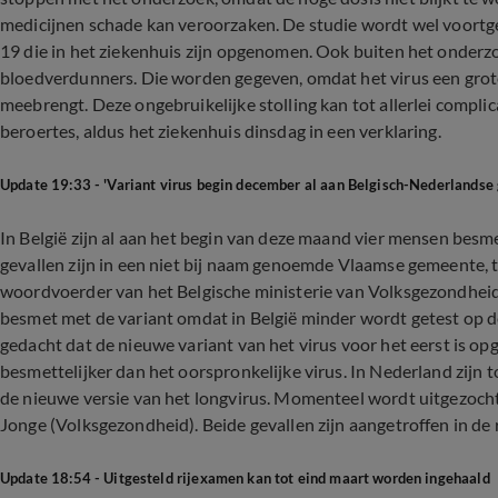
medicijnen schade kan veroorzaken. De studie wordt wel voortg
19 die in het ziekenhuis zijn opgenomen. Ook buiten het onder
bloedverdunners. Die worden gegeven, omdat het virus een groter
meebrengt. Deze ongebruikelijke stolling kan tot allerlei complic
beroertes, aldus het ziekenhuis dinsdag in een verklaring.
Update 19:33 - 'Variant virus begin december al aan Belgisch-Nederlandse 
In België zijn al aan het begin van deze maand vier mensen besme
gevallen zijn in een niet bij naam genoemde Vlaamse gemeente, 
woordvoerder van het Belgische ministerie van Volksgezondheid.
besmet met de variant omdat in België minder wordt getest op d
gedacht dat de nieuwe variant van het virus voor het eerst is op
besmettelijker dan het oorspronkelijke virus. In Nederland zijn
de nieuwe versie van het longvirus. Momenteel wordt uitgezocht
Jonge (Volksgezondheid). Beide gevallen zijn aangetroffen in d
Update 18:54 - Uitgesteld rijexamen kan tot eind maart worden ingehaald