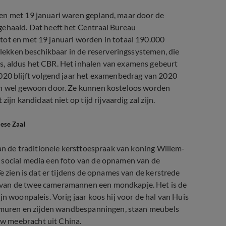
en met 19 januari waren gepland, maar door de
gehaald. Dat heeft het Centraal Bureau
tot en met 19 januari worden in totaal 190.000
 plekken beschikbaar in de reserveringssystemen, die
s, aldus het CBR. Het inhalen van examens gebeurt
2020 blijft volgend jaar het examenbedrag van 2020
aan wel gewoon door. Ze kunnen kosteloos worden
ijn kandidaat niet op tijd rijvaardig zal zijn.
ese Zaal
van de traditionele kersttoespraak van koning Willem-
 social media een foto van de opnamen van de
e zien is dat er tijdens de opnames van de kerstrede
 van de twee cameramannen een mondkapje. Het is de
jn woonpaleis. Vorig jaar koos hij voor de hal van Huis
de muren en zijden wandbespanningen, staan meubels
w meebracht uit China.