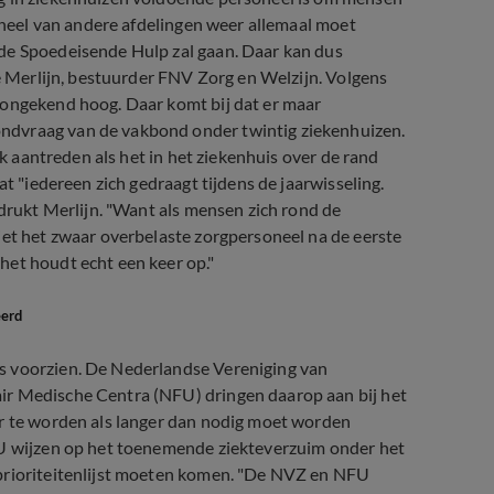
soneel van andere afdelingen weer allemaal moet
 de Spoedeisende Hulp zal gaan. Daar kan dus
se Merlijn, bestuurder FNV Zorg en Welzijn. Volgens
 ongekend hoog. Daar komt bij dat er maar
ndvraag van de vakbond onder twintig ziekenhuizen.
jk aantreden als het in het ziekenhuis over de rand
at "iedereen zich gedraagt tijdens de jaarwisseling.
adrukt Merlijn. "Want als mensen zich rond de
iet het zwaar overbelaste zorgpersoneel na de eerste
het houdt echt een keer op."
eerd
s voorzien. De Nederlandse Vereniging van
ir Medische Centra (NFU) dringen daarop aan bij het
ar te worden als langer dan nodig moet worden
FU wijzen op het toenemende ziekteverzuim onder het
 prioriteitenlijst moeten komen. "De NVZ en NFU