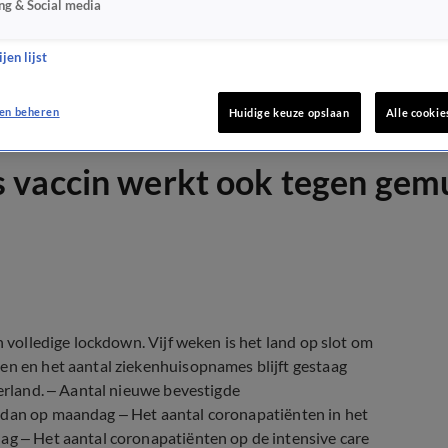
ng & Social media
jen lijst
en beheren
Huidige keuze opslaan
Alle cookie
 vaccin werkt ook tegen gemu
n volledige lockdown. Vijf weken is het land op slot om
en en het aantal ziekenhuisopnames blijft gestaag
derland. – Aantal nieuwe bevestigde
dan op maandag – Het aantal coronapatiënten in het
g – Het aantal coronapatiënten op de intensive care