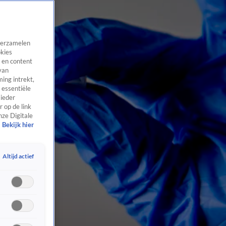
 verzamelen
okies
 en content
van
ing intrekt,
 essentiële
 ieder
 op de link
nze Digitale
Bekijk hier
Altijd actief