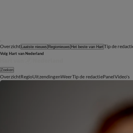
Overzicht
Tip de redacti
Laatste nieuws
Regionieuws
Het beste van Hart
Volg Hart van Nederland
Zoeken
Overzicht
Regio
Uitzendingen
Weer
Tip de redactie
Panel
Video's