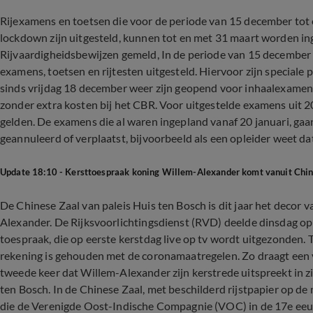
Rijexamens en toetsen die voor de periode van 15 december tot 
lockdown zijn uitgesteld, kunnen tot en met 31 maart worden in
Rijvaardigheidsbewijzen gemeld, In de periode van 15 december 
examens, toetsen en rijtesten uitgesteld. Hiervoor zijn speciale
sinds vrijdag 18 december weer zijn geopend voor inhaalexamen
zonder extra kosten bij het CBR. Voor uitgestelde examens uit 
gelden. De examens die al waren ingepland vanaf 20 januari, g
geannuleerd of verplaatst, bijvoorbeeld als een opleider weet dat z
Update 18:10 - Kersttoespraak koning Willem-Alexander komt vanuit Chin
De Chinese Zaal van paleis Huis ten Bosch is dit jaar het decor 
Alexander. De Rijksvoorlichtingsdienst (RVD) deelde dinsdag op
toespraak, die op eerste kerstdag live op tv wordt uitgezonden. T
rekening is gehouden met de coronamaatregelen. Zo draagt een
tweede keer dat Willem-Alexander zijn kerstrede uitspreekt in zi
ten Bosch. In de Chinese Zaal, met beschilderd rijstpapier op 
die de Verenigde Oost-Indische Compagnie (VOC) in de 17e eeu