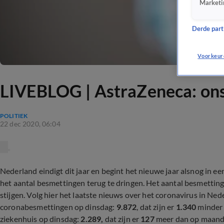
Marketi
Derde parti
Voorkeur
LIVEBLOG | AstraZeneca: ons
POLITIEK
22 dec 2020, 06:04
Nederland eindigt dit jaar en begint het nieuwe jaar alsnog in ee
het aantal besmettingen terug te dringen. Het aantal besmetting
stijgen. Volg hier het laatste nieuws over het coronavirus in Ne
coronabesmettingen op dinsdag:
9.872
, dat zijn er
1.340
minder 
ziekenhuis op dinsdag:
2.289,
dat zijn er
127
meer dan op maanda