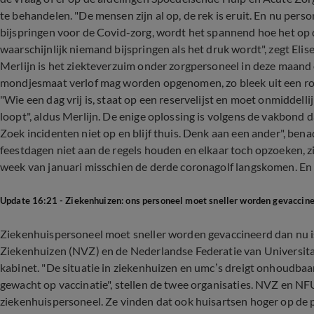
te behandelen. "De mensen zijn al op, de rek is eruit. En nu per
bijspringen voor de Covid-zorg, wordt het spannend hoe het op
waarschijnlijk niemand bijspringen als het druk wordt", zegt Eli
Merlijn is het ziekteverzuim onder zorgpersoneel in deze maand
mondjesmaat verlof mag worden opgenomen, zo bleek uit een ro
"Wie een dag vrij is, staat op een reservelijst en moet onmiddelli
loopt", aldus Merlijn. De enige oplossing is volgens de vakbond d
Zoek incidenten niet op en blijf thuis. Denk aan een ander", ben
feestdagen niet aan de regels houden en elkaar toch opzoeken, z
week van januari misschien de derde coronagolf langskomen. En 
Update 16:21 - Ziekenhuizen: ons personeel moet sneller worden gevaccin
Ziekenhuispersoneel moet sneller worden gevaccineerd dan nu i
Ziekenhuizen (NVZ) en de Nederlandse Federatie van Universita
kabinet. "De situatie in ziekenhuizen en umc’s dreigt onhoudba
gewacht op vaccinatie", stellen de twee organisaties. NVZ en N
ziekenhuispersoneel. Ze vinden dat ook huisartsen hoger op de