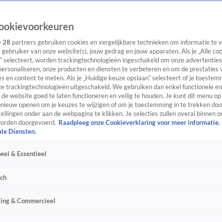
ookievoorkeuren
e
28
partners gebruiken cookies en vergelijkbare technieken om informatie te
s gebruiker van onze website(s), jouw gedrag en jouw apparaten. Als je „Alle co
” selecteert, worden trackingtechnologieën ingeschakeld om onze advertenties
personaliseren, onze producten en diensten te verbeteren en om de prestaties 
s en content te meten. Als je „Huidige keuze opslaan” selecteert of je toestemm
e trackingtechnologieën uitgeschakeld. We gebruiken dan enkel functionele en
de website goed te laten functioneren en veilig te houden. Je kunt dit menu op
ieuw openen om je keuzes te wijzigen of om je toestemming in te trekken door
ellingen onder aan de webpagina te klikken. Je selecties zullen overal binnen o
orden doorgevoerd.
Raadpleeg onze Cookieverklaring voor meer informatie.
ale Diensten.
eel & Essentieel
sch
sing & Commercieel