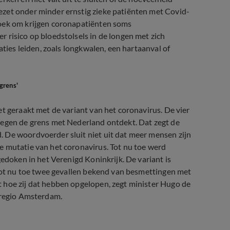
ezet onder minder ernstig zieke patiënten met Covid-
zoek om krijgen coronapatiënten soms
 risico op bloedstolsels in de longen met zich
aties leiden, zoals longkwalen, een hartaanval of
grens'
t geraakt met de variant van het coronavirus. De vier
tegen de grens met Nederland ontdekt. Dat zegt de
 De woordvoerder sluit niet uit dat meer mensen zijn
e mutatie van het coronavirus. Tot nu toe werd
gedoken in het Verenigd Koninkrijk. De variant is
 tot nu toe twee gevallen bekend van besmettingen met
 hoe zij dat hebben opgelopen, zegt minister Hugo de
e regio Amsterdam.