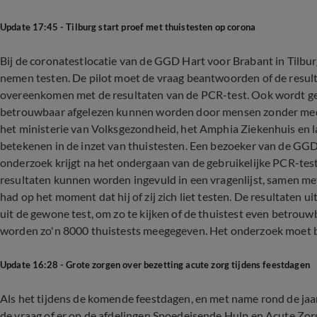
Update 17:45 - Tilburg start proef met thuistesten op corona
Bij de coronatestlocatie van de GGD Hart voor Brabant in Tilbu
nemen testen. De pilot moet de vraag beantwoorden of de result
overeenkomen met de resultaten van de PCR-test. Ook wordt geke
betrouwbaar afgelezen kunnen worden door mensen zonder medi
het ministerie van Volksgezondheid, het Amphia Ziekenhuis en 
betekenen in de inzet van thuistesten. Een bezoeker van de GGD-
onderzoek krijgt na het ondergaan van de gebruikelijke PCR-test
resultaten kunnen worden ingevuld in een vragenlijst, samen me
had op het moment dat hij of zij zich liet testen. De resultaten 
uit de gewone test, om zo te kijken of de thuistest even betrouwba
worden zo'n 8000 thuistests meegegeven. Het onderzoek moet be
Update 16:28 - Grote zorgen over bezetting acute zorg tijdens feestdagen
Als het tijdens de komende feestdagen, en met name rond de jaarw
de vraag of er op de afdelingen Spoedeisende Hulp en Acute Zo