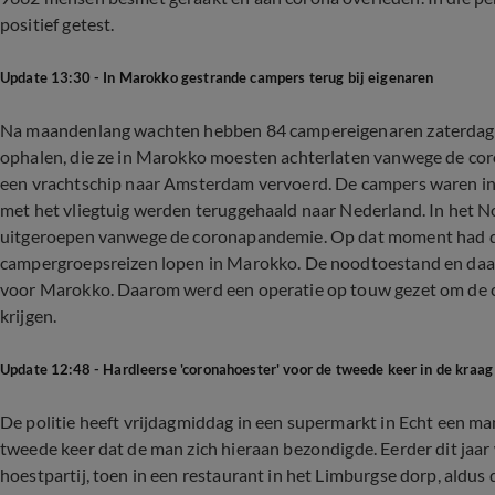
positief getest.
Update 13:30 - In Marokko gestrande campers terug bij eigenaren
Na maandenlang wachten hebben 84 campereigenaren zaterdag
ophalen, die ze in Marokko moesten achterlaten vanwege de cor
een vrachtschip naar Amsterdam vervoerd. De campers waren in
met het vliegtuig werden teruggehaald naar Nederland. In het 
uitgeroepen vanwege de coronapandemie. Op dat moment had d
campergroepsreizen lopen in Marokko. De noodtoestand en daarbi
voor Marokko. Daarom werd een operatie op touw gezet om de ca
krijgen.
Update 12:48 - Hardleerse 'coronahoester' voor de tweede keer in de kraag
De politie heeft vrijdagmiddag in een supermarkt in Echt een m
tweede keer dat de man zich hieraan bezondigde. Eerder dit jaar
hoestpartij, toen in een restaurant in het Limburgse dorp, aldus 