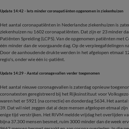
Update 14:42 - Iets minder coronapatiënten opgenomen in ziekenhuizen
Het aantal coronapatiënten in Nederlandse ziekenhuizen is zater
ziekenhuizen nu 1602 coronapatiënten. Dat zijn er 23 minder da
Patiënten Spreiding (LCPS). Van de opgenomen patiënten met Co
één minder dan de voorgaande dag. Op de verpleegafdelingen na
Door de aanhoudende drukte werden in het afgelopen etmaal 12
regio's, onder wie één ic-patiënt.
Update 14:29 - Aantal coronagevallen verder toegenomen
Het aantal nieuwe coronagevallen is zaterdag opnieuw toegenome
coronatesten geregistreerd bij het Rijksinstituut voor Volksgez
waren het er 5921 (na correctie) en donderdag 5634. Het aantal
39. Dat wil niet zeggen dat al deze mensen afgelopen etmaal zijn 
enige tijd verstrijken. Het RIVM meldde vrijdag het overlijden 
bijna 37.300 mensen besmet, ruim 3000 minder dan de week ervoor
9662 mensen besmet geraakt en aan corona overleden. In die pe