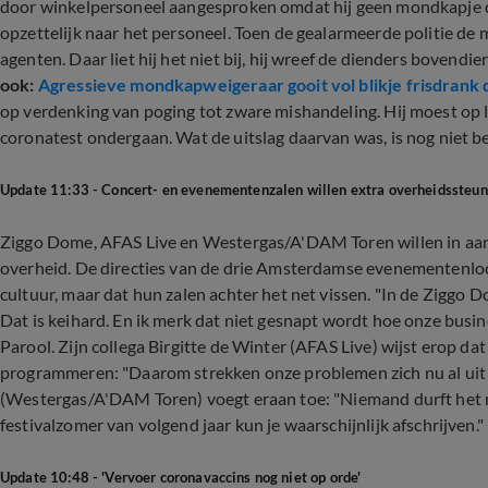
door winkelpersoneel aangesproken omdat hij geen mondkapje d
opzettelijk naar het personeel. Toen de gealarmeerde politie de 
agenten. Daar liet hij het niet bij, hij wreef de dienders bovendi
ook:
Agressieve mondkapweigeraar gooit vol blikje frisdrank 
op verdenking van poging tot zware mishandeling. Hij moest op las
coronatest ondergaan. Wat de uitslag daarvan was, is nog niet b
Update 11:33 - Concert- en evenementenzalen willen extra overheidssteun
Ziggo Dome, AFAS Live en Westergas/A'DAM Toren willen in aa
overheid. De directies van de drie Amsterdamse evenementenloca
cultuur, maar dat hun zalen achter het net vissen. "In de Ziggo
Dat is keihard. En ik merk dat niet gesnapt wordt hoe onze bus
Parool. Zijn collega Birgitte de Winter (AFAS Live) wijst erop d
programmeren: "Daarom strekken onze problemen zich nu al uit 
(Westergas/A'DAM Toren) voegt eraan toe: "Niemand durft het nog
festivalzomer van volgend jaar kun je waarschijnlijk afschrijven."
Update 10:48 - 'Vervoer coronavaccins nog niet op orde'