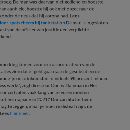
roeg. De man was daarvan niet gediend en hoestte
man aanhield, hoestte hij ook met opzet naar de
en onder de neus dat hij corona had.
Lees
door spatscherm bij tankstation
De man is ingesloten
t van de officier van justitie een verplichte
ekend.
nmerking komen voor extra coronasteun van de
ties zien dat er geld gaat naar de gesubsidieerde
 Dome zijn onze inkomsten inmiddels 98 procent minder.
iness werkt", zegt directeur Danny Damman in Het
at concertzalen vaak lang van te voren moeten
tot het najaar van 2021." Duncan Stutterheim
 te zeggen, maar je moet realistisch zijn: de
 Lees
hier meer
.