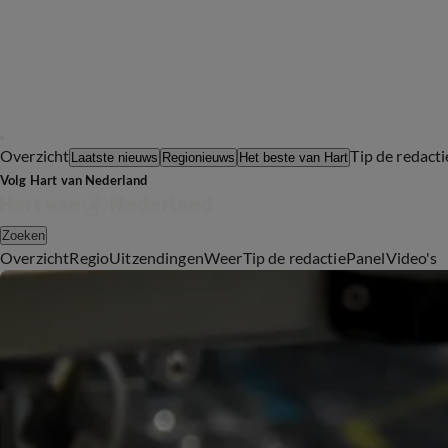
Overzicht
Tip de redacti
Laatste nieuws
Regionieuws
Het beste van Hart
Volg Hart van Nederland
Zoeken
Overzicht
Regio
Uitzendingen
Weer
Tip de redactie
Panel
Video's