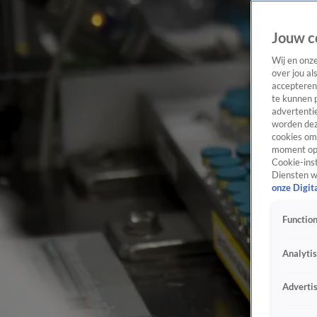
Jouw c
Wij en onz
over jou al
accepteren
te kunnen 
advertentie
worden dez
cookies om 
moment opn
Cookie-inst
Diensten w
onze Digit
Function
Analyti
Adverti