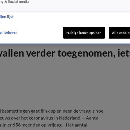
ng & Social media
jen lijst
en beheren
Huidige keuze opslaan
Alle cookie
allen verder toegenomen, iet
l besmettingen gaat flink op en neer, de vraag is hoe
ieuws over het coronavirus in Nederland. – Aantal
 zijn er
656
meer dan op vrijdag – Het aantal