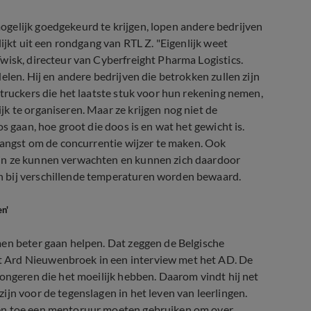
gelijk goedgekeurd te krijgen, lopen andere bedrijven
ijkt uit een rondgang van RTL Z. "Eigenlijk weet
wisk, directeur van Cyberfreight Pharma Logistics.
elen. Hij en andere bedrijven die betrokken zullen zijn
 truckers die het laatste stuk voor hun rekening nemen,
k te organiseren. Maar ze krijgen nog niet de
s gaan, hoe groot die doos is en wat het gewicht is.
t angst om de concurrentie wijzer te maken. Ook
cin ze kunnen verwachten en kunnen zich daardoor
n bij verschillende temperaturen worden bewaard.
n'
men beter gaan helpen. Dat zeggen de Belgische
 Ard Nieuwenbroek in een interview met het AD. De
jongeren die het moeilijk hebben. Daarom vindt hij net
jn voor de tegenslagen in het leven van leerlingen.
 en toe een mentoruur moeten gebruiken om over