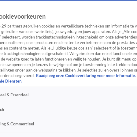
ookievoorkeuren
e
29
partners gebruiken cookies en vergelijkbare technieken om informatie te
s gebruiker van onze website(s), jouw gedrag en jouw apparaten. Als je „Alle co
” selecteert, worden trackingtechnologieën ingeschakeld om onze advertenties
personaliseren, onze producten en diensten te verbeteren en om de prestaties 
s en content te meten. Als je „Huidige keuze opslaan” selecteert of je toestemm
e trackingtechnologieën uitgeschakeld. We gebruiken dan enkel functionele en
de website goed te laten functioneren en veilig te houden. Je kunt dit menu op
ieuw openen om je keuzes te wijzigen of om je toestemming in te trekken door
ellingen onder aan de webpagina te klikken. Je selecties zullen overal binnen o
orden doorgevoerd.
Raadpleeg onze Cookieverklaring voor meer informatie.
ale Diensten.
eel & Essentieel
sch
sing & Commercieel