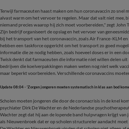
Terwijl farmaceuten haast maken om hun coronavaccin zo snel mo
alvast warm om het vervoer te regelen. Maar dat valt niet mee, bl
niemand precies waarop hij zich moet voorbereiden," zegt John T
Zijn bedrijf organiseert de opslag en het vervoer van geneesmidd
bij het transport van het coronavaccin, zoals Air France-KLM en
hebben een taskforce opgericht om het transport zo goed mogelij
informatie die ze nodig hebben, zoals hoeveel doses er in een doo
Twisk denkt dat farmaceuten die informatie niet willen delen ui
bedrijven die koelverpakkingen maken weten nog niet welk vac
maar beperkt voorbereiden. Verschillende coronavaccins moete
Update 08:04 - 'Zorgen jongeren moeten systematisch in klas aan bod kome
Scholen moeten jongeren die door de coronacrisis in de knel ko
psychiater Dirk De Wachter en de Nederlandse psychotherapeut
Wachter zegt dat hij aan de lopende band hulpvragen krijgt van 
als Nieuwenbroek dat er op scholen structureler aandacht moet zi
De Wachter en Nieuwenbroek vinden dat scholen niet alleen af