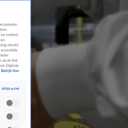
 verzamelen
okies
 en content
van
ing intrekt,
 essentiële
 ieder
 op de link
nze Digitale
Bekijk hier
Altijd actief