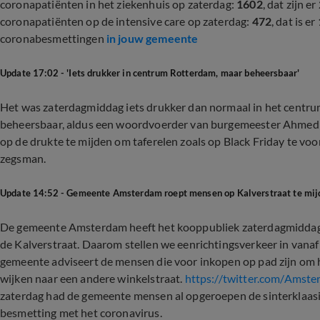
coronapatiënten in het ziekenhuis op zaterdag:
1602
, dat zijn er
coronapatiënten op de intensive care op zaterdag:
472
, dat is er
coronabesmettingen
in jouw gemeente
Update 17:02 - 'Iets drukker in centrum Rotterdam, maar beheersbaar'
Het was zaterdagmiddag iets drukker dan normaal in het centr
beheersbaar, aldus een woordvoerder van burgemeester Ahmed 
op de drukte te mijden om taferelen zoals op Black Friday te v
zegsman.
Update 14:52 - Gemeente Amsterdam roept mensen op Kalverstraat te mij
De gemeente Amsterdam heeft het kooppubliek zaterdagmiddag o
de Kalverstraat. Daarom stellen we eenrichtingsverkeer in vanaf
gemeente adviseert de mensen die voor inkopen op pad zijn om hu
wijken naar een andere winkelstraat.
https://twitter.com/Ams
zaterdag had de gemeente mensen al opgeroepen de sinterklaasi
besmetting met het coronavirus.