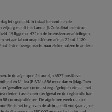
dag iets gedaald. In totaal behandelen de
n vrijdag, meldt het Landelijk Coördinatiecentrum
vid-19 liggen er 472 op de intensivecareafdelingen,
m het aantal coronapatiënten af met 22 tot 1130.
 patiënten overgebracht naar ziekenhuizen in andere
n. In de afgelopen 24 uur zijn 6577 positieve
ondheid en Milieu (RIVM), 656 meer dan vrijdag. Toen
 sterfgevallen aan corona steeg afgelopen etmaal met
overleden, tussen een sterfgeval en de registratie kan
van 58 coronapatiënten. De afgelopen week raakten
. Sinds het begin van de uitbraak dit voorjaar zijn er
riode zijn meer dan 550.000 mensen in Nederland