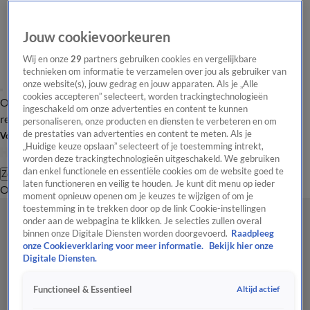
Jouw cookievoorkeuren
Wij en onze
29
partners gebruiken cookies en vergelijkbare
technieken om informatie te verzamelen over jou als gebruiker van
onze website(s), jouw gedrag en jouw apparaten. Als je „Alle
cookies accepteren” selecteert, worden trackingtechnologieën
Overzicht
Tip de
Laatste nieuws
Regionieuws
Het beste van Hart
ingeschakeld om onze advertenties en content te kunnen
redactie
personaliseren, onze producten en diensten te verbeteren en om
de prestaties van advertenties en content te meten. Als je
Volg Hart van Nederland
„Huidige keuze opslaan” selecteert of je toestemming intrekt,
worden deze trackingtechnologieën uitgeschakeld. We gebruiken
dan enkel functionele en essentiële cookies om de website goed te
Zoeken
laten functioneren en veilig te houden. Je kunt dit menu op ieder
Overzicht
Regio
Uitzendingen
Weer
Tip de redactie
Panel
Video's
moment opnieuw openen om je keuzes te wijzigen of om je
toestemming in te trekken door op de link Cookie-instellingen
onder aan de webpagina te klikken. Je selecties zullen overal
binnen onze Digitale Diensten worden doorgevoerd.
Raadpleeg
onze Cookieverklaring voor meer informatie.
Bekijk hier onze
Digitale Diensten.
Altijd actief
Functioneel & Essentieel