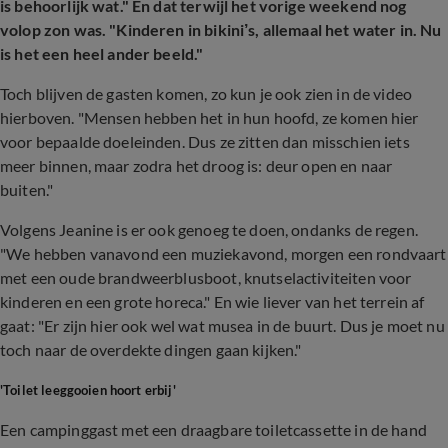
is behoorlijk wat." En dat terwijl het vorige weekend nog
volop zon was. "Kinderen in bikini’s, allemaal het water in. Nu
is het een heel ander beeld."
Toch blijven de gasten komen, zo kun je ook zien in de video
hierboven. "Mensen hebben het in hun hoofd, ze komen hier
voor bepaalde doeleinden. Dus ze zitten dan misschien iets
meer binnen, maar zodra het droog is: deur open en naar
buiten."
Volgens Jeanine is er ook genoeg te doen, ondanks de regen.
"We hebben vanavond een muziekavond, morgen een rondvaart
met een oude brandweerblusboot, knutselactiviteiten voor
kinderen en een grote horeca." En wie liever van het terrein af
gaat: "Er zijn hier ook wel wat musea in de buurt. Dus je moet nu
toch naar de overdekte dingen gaan kijken."
'Toilet leeggooien hoort erbij'
Een campinggast met een draagbare toiletcassette in de hand