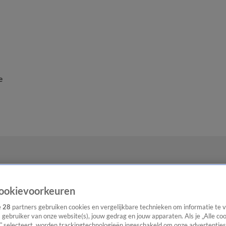
e
ookievoorkeuren
e
28
partners gebruiken cookies en vergelijkbare technieken om informatie te
s gebruiker van onze website(s), jouw gedrag en jouw apparaten. Als je „Alle co
” selecteert, worden trackingtechnologieën ingeschakeld om onze advertenties