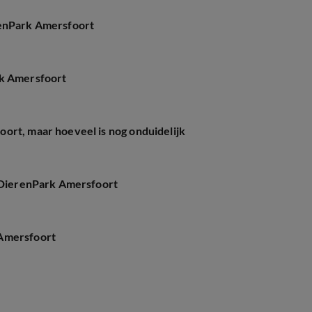
renPark Amersfoort
rk Amersfoort
ort, maar hoeveel is nog onduidelijk
n DierenPark Amersfoort
 Amersfoort