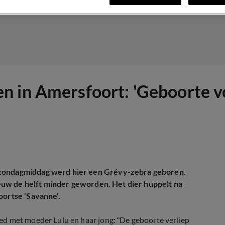
 in Amersfoort: 'Geboorte vo
 zondagmiddag werd hier een Grévy-zebra geboren.
 eeuw de helft minder geworden. Het dier huppelt na
oortse 'Savanne'.
ed met moeder Lulu en haar jong: “De geboorte verliep