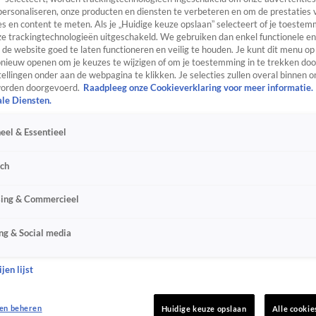
personaliseren, onze producten en diensten te verbeteren en om de prestaties 
s en content te meten. Als je „Huidige keuze opslaan” selecteert of je toestemm
e trackingtechnologieën uitgeschakeld. We gebruiken dan enkel functionele en
de website goed te laten functioneren en veilig te houden. Je kunt dit menu op
ieuw openen om je keuzes te wijzigen of om je toestemming in te trekken door
ellingen onder aan de webpagina te klikken. Je selecties zullen overal binnen o
orden doorgevoerd.
Raadpleeg onze Cookieverklaring voor meer informatie.
ale Diensten.
eel & Essentieel
sch
sing & Commercieel
ng & Social media
jen lijst
en beheren
Huidige keuze opslaan
Alle cookie