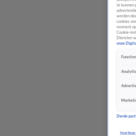
te kunnen 
advertentie
worden dez
cookies om 
moment opn
Cookie-inst
Diensten w
onze Digit
Function
Analyti
Adverti
Marketi
Derde parti
Voorkeur