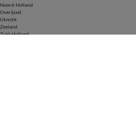
Noord-Holland
Overijssel
Utrecht
Zeeland
Zuid-Holland
Voorwaarden
Over ons
Privacyverklaring
Gebruiksvoorwaarden
Cookieverklaring
Digitale diensten
Cookie instellingen
Upod & Talpa Network
Adverteren
Vacatures
Publieksservice
Tip de redactie
Correcties en aanvullingen
Redactiestatuut Hart van Nederland