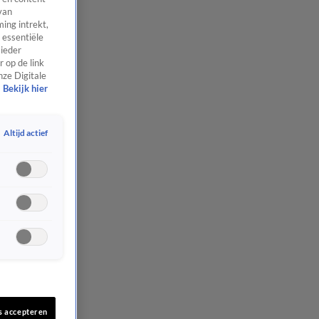
van
ing intrekt,
 essentiële
 ieder
 op de link
nze Digitale
Bekijk hier
Altijd actief
s accepteren