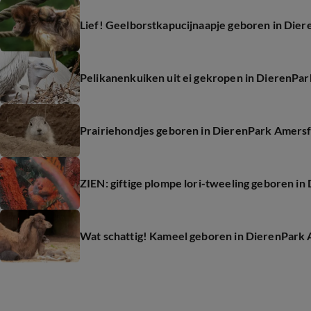
Lief! Geelborstkapucijnaapje geboren in Die
Pelikanenkuiken uit ei gekropen in DierenPa
Prairiehondjes geboren in DierenPark Amersfo
ZIEN: giftige plompe lori-tweeling geboren i
Wat schattig! Kameel geboren in DierenPark