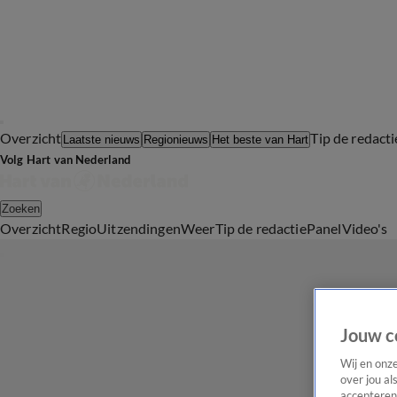
Overzicht
Tip de redacti
Laatste nieuws
Regionieuws
Het beste van Hart
Volg Hart van Nederland
Zoeken
Overzicht
Regio
Uitzendingen
Weer
Tip de redactie
Panel
Video's
Jouw c
Wij en onz
over jou al
accepteren