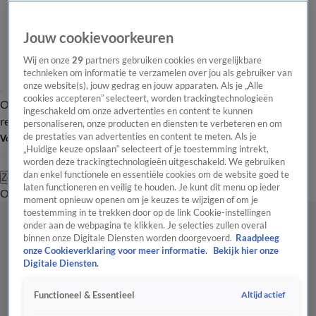
Jouw cookievoorkeuren
Wij en onze
29
partners gebruiken cookies en vergelijkbare
technieken om informatie te verzamelen over jou als gebruiker van
onze website(s), jouw gedrag en jouw apparaten. Als je „Alle
cookies accepteren” selecteert, worden trackingtechnologieën
Overzicht
Tip de
Laatste nieuws
Regionieuws
Het beste van Hart
ingeschakeld om onze advertenties en content te kunnen
redactie
personaliseren, onze producten en diensten te verbeteren en om
de prestaties van advertenties en content te meten. Als je
Volg Hart van Nederland
„Huidige keuze opslaan” selecteert of je toestemming intrekt,
worden deze trackingtechnologieën uitgeschakeld. We gebruiken
dan enkel functionele en essentiële cookies om de website goed te
Zoeken
laten functioneren en veilig te houden. Je kunt dit menu op ieder
Overzicht
Regio
Uitzendingen
Weer
Tip de redactie
Panel
Video's
moment opnieuw openen om je keuzes te wijzigen of om je
toestemming in te trekken door op de link Cookie-instellingen
onder aan de webpagina te klikken. Je selecties zullen overal
binnen onze Digitale Diensten worden doorgevoerd.
Raadpleeg
onze Cookieverklaring voor meer informatie.
Bekijk hier onze
Digitale Diensten.
Altijd actief
Functioneel & Essentieel