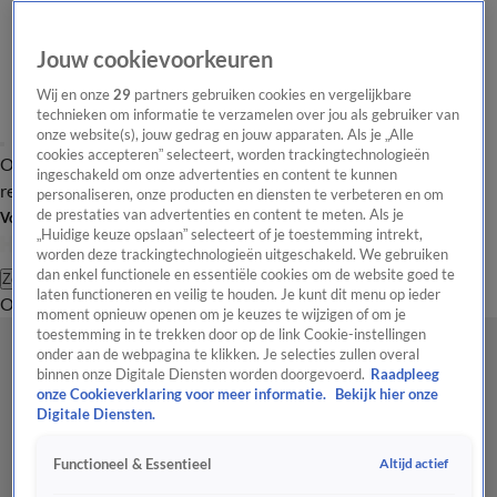
Jouw cookievoorkeuren
Wij en onze
29
partners gebruiken cookies en vergelijkbare
technieken om informatie te verzamelen over jou als gebruiker van
onze website(s), jouw gedrag en jouw apparaten. Als je „Alle
cookies accepteren” selecteert, worden trackingtechnologieën
Overzicht
Tip de
Laatste nieuws
Regionieuws
Het beste van Hart
ingeschakeld om onze advertenties en content te kunnen
redactie
personaliseren, onze producten en diensten te verbeteren en om
de prestaties van advertenties en content te meten. Als je
Volg Hart van Nederland
„Huidige keuze opslaan” selecteert of je toestemming intrekt,
worden deze trackingtechnologieën uitgeschakeld. We gebruiken
dan enkel functionele en essentiële cookies om de website goed te
Zoeken
laten functioneren en veilig te houden. Je kunt dit menu op ieder
Overzicht
Regio
Uitzendingen
Weer
Tip de redactie
Panel
Video's
moment opnieuw openen om je keuzes te wijzigen of om je
toestemming in te trekken door op de link Cookie-instellingen
onder aan de webpagina te klikken. Je selecties zullen overal
binnen onze Digitale Diensten worden doorgevoerd.
Raadpleeg
onze Cookieverklaring voor meer informatie.
Bekijk hier onze
Digitale Diensten.
Altijd actief
Functioneel & Essentieel