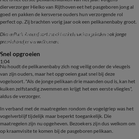
dierverzorger Hielko van Rijthoven eet het pasgeboren jong al
goed en pakken de kersverse ouders hun verzorgende rol
perfect op. Zij brachten vorig jaar ook een pelikanenbaby groot.
Prairiehondjes geboren in DierenPark 
DierenPark Amersfoort mocht enkele weken geleden ook jonge
Amersfoort, maar hoeveel is nog onduidelijk
prairiehondjes verwelkomen:
Snel opgroeien
1:04
Nu houdt de pelikanenbaby zich nog veilig onder de vleugels
van zijn ouders, maar het opgroeien gaat snel bij deze
vogelsoort. "Als de jonge pelikaan drie maanden oud is, kan het
kuiken zelfstandig zwemmen en krijgt het een eerste vliegles",
aldus de verzorger.
In verband met de maatregelen rondom de vogelgriep was het
vogelverblijf tijdelijk maar beperkt toegankelijk. Die
maatregelen zijn nu opgeheven. Bezoekers zijn dus welkom om
op kraamvisite te komen bij de pasgeboren pelikaan.