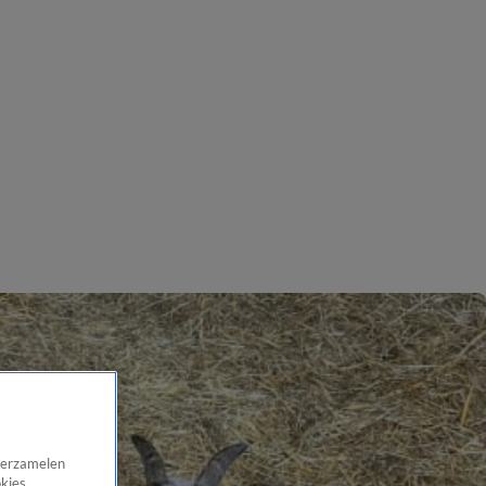
 verzamelen
okies