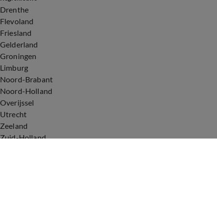
Drenthe
Flevoland
Friesland
Gelderland
Groningen
Limburg
Noord-Brabant
Noord-Holland
Overijssel
Utrecht
Zeeland
Zuid-Holland
Voorwaarden
Over ons
Privacyverklaring
Gebruiksvoorwaarden
Cookieverklaring
Digitale diensten