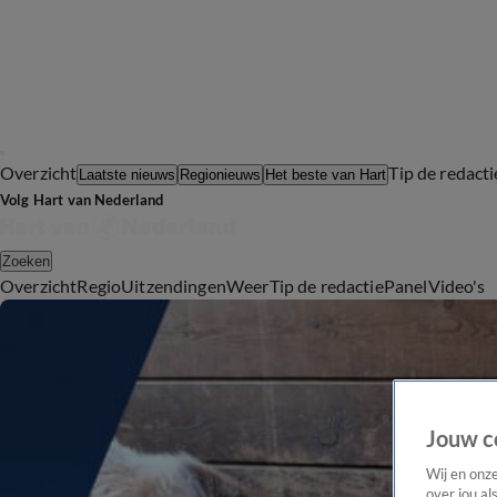
Overzicht
Tip de redacti
Laatste nieuws
Regionieuws
Het beste van Hart
Volg Hart van Nederland
Zoeken
Overzicht
Regio
Uitzendingen
Weer
Tip de redactie
Panel
Video's
Jouw c
Wij en onz
over jou al