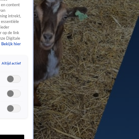
 en content
van
ing intrekt,
 essentiële
 ieder
 op de link
nze Digitale
Bekijk hier
Altijd actief