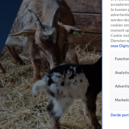
accepteren
te kunnen 
advertentie
worden dez
cookies om 
moment opn
Cookie-inst
Diensten w
onze Digit
Function
Analyti
Adverti
Marketi
Derde parti