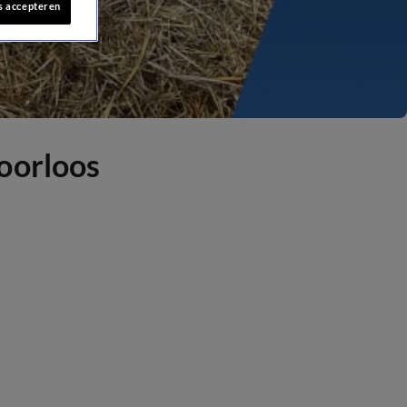
s accepteren
oorloos