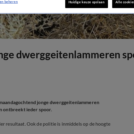
en beheren
Huidige keuze opslaan
Alle cookie
jonge dwerggeitenlammeren sp
ds maandagochtend jonge dwerggeitenlammeren
n ontbreekt ieder spoor.
er resultaat. Ook de politie is inmiddels op de hoogte