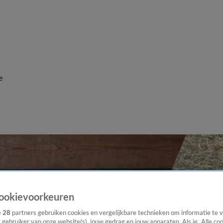
e
ookievoorkeuren
e
28
partners gebruiken cookies en vergelijkbare technieken om informatie te
s gebruiker van onze website(s), jouw gedrag en jouw apparaten. Als je „Alle co