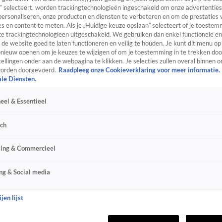
” selecteert, worden trackingtechnologieën ingeschakeld om onze advertenties
personaliseren, onze producten en diensten te verbeteren en om de prestaties 
s en content te meten. Als je „Huidige keuze opslaan” selecteert of je toestemm
e trackingtechnologieën uitgeschakeld. We gebruiken dan enkel functionele en
de website goed te laten functioneren en veilig te houden. Je kunt dit menu op
ieuw openen om je keuzes te wijzigen of om je toestemming in te trekken door
ellingen onder aan de webpagina te klikken. Je selecties zullen overal binnen o
orden doorgevoerd.
Raadpleeg onze Cookieverklaring voor meer informatie.
ale Diensten.
eel & Essentieel
sch
sing & Commercieel
ng & Social media
jen lijst