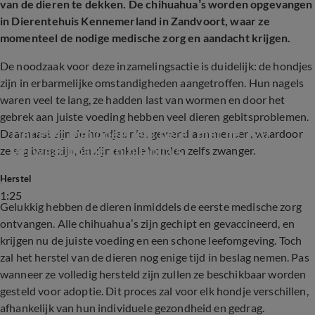
van de dieren te dekken. De chihuahua’s worden opgevangen
in Dierentehuis Kennemerland in Zandvoort, waar ze
momenteel de nodige medische zorg en aandacht krijgen.
De noodzaak voor deze inzamelingsactie is duidelijk: de hondjes
zijn in erbarmelijke omstandigheden aangetroffen. Hun nagels
waren veel te lang, ze hadden last van wormen en door het
gebrek aan juiste voeding hebben veel dieren gebitsproblemen.
Het gaat inmiddels iets beter met de 120 
Daarnaast zijn de hondjes niet gewend aan mensen, waardoor
verwaarloosde chihuahua's
ze erg bang zijn, én zijn enkele honden zelfs zwanger.
Herstel
1:25
Gelukkig hebben de dieren inmiddels de eerste medische zorg
ontvangen. Alle chihuahua’s zijn gechipt en gevaccineerd, en
krijgen nu de juiste voeding en een schone leefomgeving. Toch
zal het herstel van de dieren nog enige tijd in beslag nemen. Pas
wanneer ze volledig hersteld zijn zullen ze beschikbaar worden
gesteld voor adoptie. Dit proces zal voor elk hondje verschillen,
afhankelijk van hun individuele gezondheid en gedrag.