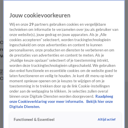
Jouw cookievoorkeuren
Wij en onze
29
partners gebruiken cookies en vergelijkbare
technieken om informatie te verzamelen over jou als gebruiker van
onze website(s), jouw gedrag en jouw apparaten. Als je „Alle
cookies accepteren” selecteert, worden trackingtechnologieën
Overzicht
Tip de
Laatste nieuws
Regionieuws
Het beste van Hart
ingeschakeld om onze advertenties en content te kunnen
redactie
personaliseren, onze producten en diensten te verbeteren en om
de prestaties van advertenties en content te meten. Als je
Volg Hart van Nederland
„Huidige keuze opslaan” selecteert of je toestemming intrekt,
worden deze trackingtechnologieën uitgeschakeld. We gebruiken
dan enkel functionele en essentiële cookies om de website goed te
Zoeken
laten functioneren en veilig te houden. Je kunt dit menu op ieder
Overzicht
Regio
Uitzendingen
Weer
Tip de redactie
Panel
Video's
moment opnieuw openen om je keuzes te wijzigen of om je
toestemming in te trekken door op de link Cookie-instellingen
onder aan de webpagina te klikken. Je selecties zullen overal
binnen onze Digitale Diensten worden doorgevoerd.
Raadpleeg
onze Cookieverklaring voor meer informatie.
Bekijk hier onze
Digitale Diensten.
Altijd actief
Functioneel & Essentieel