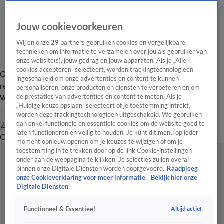
Jouw cookievoorkeuren
Wij en onze
29
partners gebruiken cookies en vergelijkbare
technieken om informatie te verzamelen over jou als gebruiker van
onze website(s), jouw gedrag en jouw apparaten. Als je „Alle
cookies accepteren” selecteert, worden trackingtechnologieën
Overzicht
Tip de
Laatste nieuws
Regionieuws
Het beste van Hart
ingeschakeld om onze advertenties en content te kunnen
redactie
personaliseren, onze producten en diensten te verbeteren en om
de prestaties van advertenties en content te meten. Als je
Volg Hart van Nederland
„Huidige keuze opslaan” selecteert of je toestemming intrekt,
worden deze trackingtechnologieën uitgeschakeld. We gebruiken
dan enkel functionele en essentiële cookies om de website goed te
Zoeken
laten functioneren en veilig te houden. Je kunt dit menu op ieder
Overzicht
Regio
Uitzendingen
Weer
Tip de redactie
Panel
Video's
moment opnieuw openen om je keuzes te wijzigen of om je
toestemming in te trekken door op de link Cookie-instellingen
onder aan de webpagina te klikken. Je selecties zullen overal
binnen onze Digitale Diensten worden doorgevoerd.
Raadpleeg
onze Cookieverklaring voor meer informatie.
Bekijk hier onze
Digitale Diensten.
Altijd actief
Functioneel & Essentieel