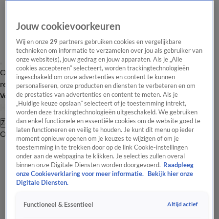
Jouw cookievoorkeuren
Wij en onze
29
partners gebruiken cookies en vergelijkbare
technieken om informatie te verzamelen over jou als gebruiker van
onze website(s), jouw gedrag en jouw apparaten. Als je „Alle
cookies accepteren” selecteert, worden trackingtechnologieën
Overzicht
Tip de
Laatste nieuws
Regionieuws
Het beste van Hart
ingeschakeld om onze advertenties en content te kunnen
redactie
personaliseren, onze producten en diensten te verbeteren en om
de prestaties van advertenties en content te meten. Als je
Volg Hart van Nederland
„Huidige keuze opslaan” selecteert of je toestemming intrekt,
worden deze trackingtechnologieën uitgeschakeld. We gebruiken
dan enkel functionele en essentiële cookies om de website goed te
Zoeken
laten functioneren en veilig te houden. Je kunt dit menu op ieder
Overzicht
Regio
Uitzendingen
Weer
Tip de redactie
Panel
Video's
moment opnieuw openen om je keuzes te wijzigen of om je
toestemming in te trekken door op de link Cookie-instellingen
onder aan de webpagina te klikken. Je selecties zullen overal
binnen onze Digitale Diensten worden doorgevoerd.
Raadpleeg
onze Cookieverklaring voor meer informatie.
Bekijk hier onze
Digitale Diensten.
Altijd actief
Functioneel & Essentieel