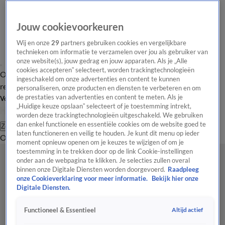
Jouw cookievoorkeuren
Wij en onze
29
partners gebruiken cookies en vergelijkbare
technieken om informatie te verzamelen over jou als gebruiker van
onze website(s), jouw gedrag en jouw apparaten. Als je „Alle
cookies accepteren” selecteert, worden trackingtechnologieën
Overzicht
Tip de
Laatste nieuws
Regionieuws
Het beste van Hart
ingeschakeld om onze advertenties en content te kunnen
redactie
personaliseren, onze producten en diensten te verbeteren en om
de prestaties van advertenties en content te meten. Als je
Volg Hart van Nederland
„Huidige keuze opslaan” selecteert of je toestemming intrekt,
worden deze trackingtechnologieën uitgeschakeld. We gebruiken
dan enkel functionele en essentiële cookies om de website goed te
Zoeken
laten functioneren en veilig te houden. Je kunt dit menu op ieder
Overzicht
Regio
Uitzendingen
Weer
Tip de redactie
Panel
Video's
moment opnieuw openen om je keuzes te wijzigen of om je
toestemming in te trekken door op de link Cookie-instellingen
onder aan de webpagina te klikken. Je selecties zullen overal
binnen onze Digitale Diensten worden doorgevoerd.
Raadpleeg
onze Cookieverklaring voor meer informatie.
Bekijk hier onze
Digitale Diensten.
Altijd actief
Functioneel & Essentieel