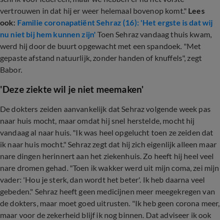
vertrouwen in dat hij er weer helemaal bovenop komt."
Lees
ook:
Familie coronapatiënt Sehraz (16): 'Het ergste is dat wij
nu niet bij hem kunnen zijn'
Toen Sehraz vandaag thuis kwam,
werd hij door de buurt opgewacht met een spandoek. "Met
gepaste afstand natuurlijk, zonder handen of knuffels", zegt
Babor.
'Deze ziekte wil je niet meemaken'
De dokters zeiden aanvankelijk dat Sehraz volgende week pas
naar huis mocht, maar omdat hij snel herstelde, mocht hij
vandaag al naar huis. "Ik was heel opgelucht toen ze zeiden dat
ik naar huis mocht." Sehraz zegt dat hij zich eigenlijk alleen maar
nare dingen herinnert aan het ziekenhuis. Zo heeft hij heel veel
nare dromen gehad. "Toen ik wakker werd uit mijn coma, zei mijn
vader: 'Hou je sterk, dan wordt het beter'. Ik heb daarna veel
gebeden." Sehraz heeft geen medicijnen meer meegekregen van
de dokters, maar moet goed uitrusten. "Ik heb geen corona meer,
maar voor de zekerheid blijf ik nog binnen. Dat adviseer ik ook