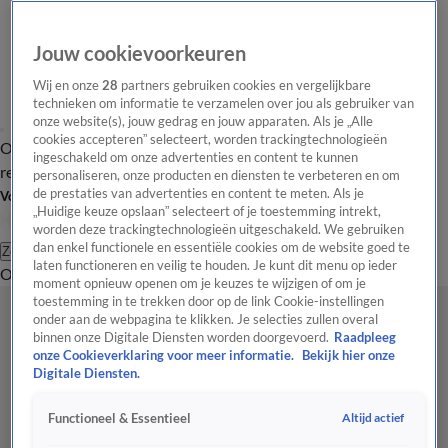
Jouw cookievoorkeuren
Wij en onze
28
partners gebruiken cookies en vergelijkbare
technieken om informatie te verzamelen over jou als gebruiker van
onze website(s), jouw gedrag en jouw apparaten. Als je „Alle
cookies accepteren” selecteert, worden trackingtechnologieën
Overzicht
Tip de
Laatste nieuws
Regionieuws
Het beste van Hart
ingeschakeld om onze advertenties en content te kunnen
redactie
personaliseren, onze producten en diensten te verbeteren en om
de prestaties van advertenties en content te meten. Als je
Volg Hart van Nederland
„Huidige keuze opslaan” selecteert of je toestemming intrekt,
worden deze trackingtechnologieën uitgeschakeld. We gebruiken
dan enkel functionele en essentiële cookies om de website goed te
Zoeken
laten functioneren en veilig te houden. Je kunt dit menu op ieder
Overzicht
Regio
Uitzendingen
Weer
Tip de redactie
Panel
Video's
moment opnieuw openen om je keuzes te wijzigen of om je
toestemming in te trekken door op de link Cookie-instellingen
onder aan de webpagina te klikken. Je selecties zullen overal
binnen onze Digitale Diensten worden doorgevoerd.
Raadpleeg
onze Cookieverklaring voor meer informatie.
Bekijk hier onze
Digitale Diensten.
Altijd actief
Functioneel & Essentieel