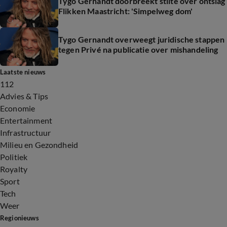
Tygo Gernandt doorbreekt stilte over ontslag
Flikken Maastricht: 'Simpelweg dom'
Tygo Gernandt overweegt juridische stappen
tegen Privé na publicatie over mishandeling
Laatste nieuws
112
Advies & Tips
Economie
Entertainment
Infrastructuur
Milieu en Gezondheid
Politiek
Royalty
Sport
Tech
Weer
Regionieuws