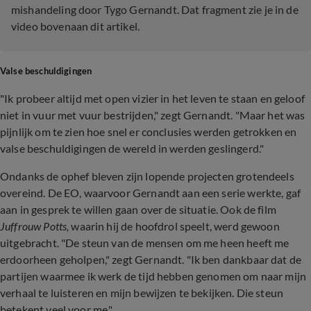
mishandeling door Tygo Gernandt. Dat fragment zie je in de
video bovenaan dit artikel.
Valse beschuldigingen
"Ik probeer altijd met open vizier in het leven te staan en geloof
niet in vuur met vuur bestrijden," zegt Gernandt. "Maar het was
pijnlijk om te zien hoe snel er conclusies werden getrokken en
valse beschuldigingen de wereld in werden geslingerd."
Ondanks de ophef bleven zijn lopende projecten grotendeels
overeind. De EO, waarvoor Gernandt aan een serie werkte, gaf
aan in gesprek te willen gaan over de situatie. Ook de film
Juffrouw Potts,
waarin hij de hoofdrol speelt, werd gewoon
uitgebracht. "De steun van de mensen om me heen heeft me
erdoorheen geholpen," zegt Gernandt. "Ik ben dankbaar dat de
partijen waarmee ik werk de tijd hebben genomen om naar mijn
verhaal te luisteren en mijn bewijzen te bekijken. Die steun
betekent veel voor me."