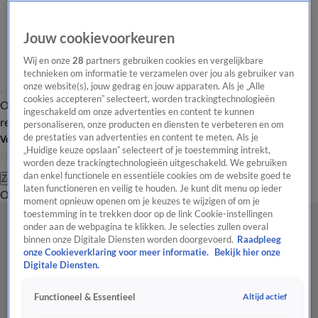
Jouw cookievoorkeuren
Wij en onze
28
partners gebruiken cookies en vergelijkbare
technieken om informatie te verzamelen over jou als gebruiker van
onze website(s), jouw gedrag en jouw apparaten. Als je „Alle
cookies accepteren” selecteert, worden trackingtechnologieën
Overzicht
Tip de
Laatste nieuws
Regionieuws
Het beste van Hart
ingeschakeld om onze advertenties en content te kunnen
redactie
personaliseren, onze producten en diensten te verbeteren en om
de prestaties van advertenties en content te meten. Als je
Volg Hart van Nederland
„Huidige keuze opslaan” selecteert of je toestemming intrekt,
worden deze trackingtechnologieën uitgeschakeld. We gebruiken
dan enkel functionele en essentiële cookies om de website goed te
Zoeken
laten functioneren en veilig te houden. Je kunt dit menu op ieder
Overzicht
Regio
Uitzendingen
Weer
Tip de redactie
Panel
Video's
moment opnieuw openen om je keuzes te wijzigen of om je
toestemming in te trekken door op de link Cookie-instellingen
onder aan de webpagina te klikken. Je selecties zullen overal
binnen onze Digitale Diensten worden doorgevoerd.
Raadpleeg
onze Cookieverklaring voor meer informatie.
Bekijk hier onze
Digitale Diensten.
Altijd actief
Functioneel & Essentieel