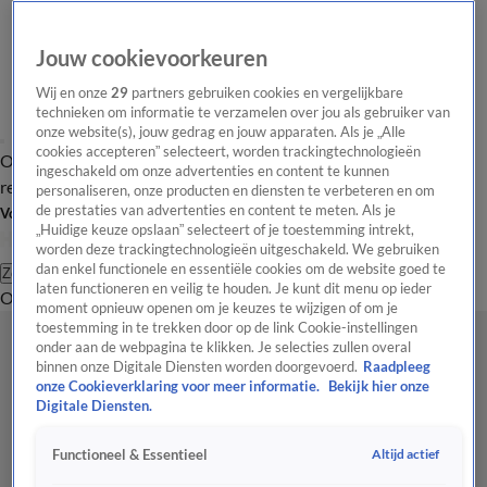
Jouw cookievoorkeuren
Wij en onze
29
partners gebruiken cookies en vergelijkbare
technieken om informatie te verzamelen over jou als gebruiker van
onze website(s), jouw gedrag en jouw apparaten. Als je „Alle
cookies accepteren” selecteert, worden trackingtechnologieën
Overzicht
Tip de
Laatste nieuws
Regionieuws
Het beste van Hart
ingeschakeld om onze advertenties en content te kunnen
redactie
personaliseren, onze producten en diensten te verbeteren en om
de prestaties van advertenties en content te meten. Als je
Volg Hart van Nederland
„Huidige keuze opslaan” selecteert of je toestemming intrekt,
worden deze trackingtechnologieën uitgeschakeld. We gebruiken
dan enkel functionele en essentiële cookies om de website goed te
Zoeken
laten functioneren en veilig te houden. Je kunt dit menu op ieder
Overzicht
Regio
Uitzendingen
Weer
Tip de redactie
Panel
Video's
moment opnieuw openen om je keuzes te wijzigen of om je
toestemming in te trekken door op de link Cookie-instellingen
onder aan de webpagina te klikken. Je selecties zullen overal
binnen onze Digitale Diensten worden doorgevoerd.
Raadpleeg
onze Cookieverklaring voor meer informatie.
Bekijk hier onze
Digitale Diensten.
Altijd actief
Functioneel & Essentieel