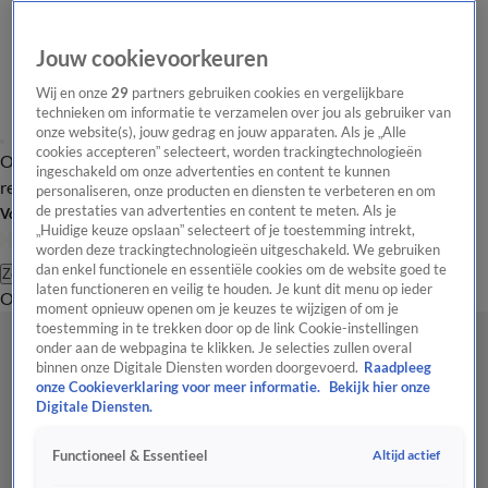
Jouw cookievoorkeuren
Wij en onze
29
partners gebruiken cookies en vergelijkbare
technieken om informatie te verzamelen over jou als gebruiker van
onze website(s), jouw gedrag en jouw apparaten. Als je „Alle
cookies accepteren” selecteert, worden trackingtechnologieën
Overzicht
Tip de
Laatste nieuws
Regionieuws
Het beste van Hart
ingeschakeld om onze advertenties en content te kunnen
redactie
personaliseren, onze producten en diensten te verbeteren en om
de prestaties van advertenties en content te meten. Als je
Volg Hart van Nederland
„Huidige keuze opslaan” selecteert of je toestemming intrekt,
worden deze trackingtechnologieën uitgeschakeld. We gebruiken
dan enkel functionele en essentiële cookies om de website goed te
Zoeken
laten functioneren en veilig te houden. Je kunt dit menu op ieder
Overzicht
Regio
Uitzendingen
Weer
Tip de redactie
Panel
Video's
moment opnieuw openen om je keuzes te wijzigen of om je
toestemming in te trekken door op de link Cookie-instellingen
onder aan de webpagina te klikken. Je selecties zullen overal
binnen onze Digitale Diensten worden doorgevoerd.
Raadpleeg
onze Cookieverklaring voor meer informatie.
Bekijk hier onze
Digitale Diensten.
Altijd actief
Functioneel & Essentieel