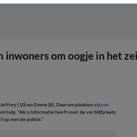
n inwoners om oogje in het ze
Jeffrey (10) en Emma (8). Daarom plaatsen zij
een
m hulp. "Als u informatie heeft over de verblijfplaats
 op met de politie."