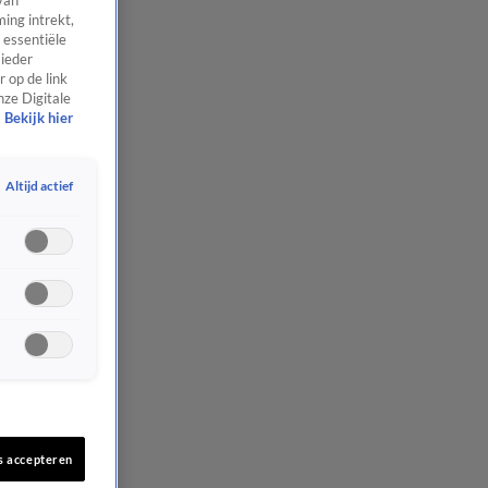
van
ing intrekt,
 essentiële
 ieder
 op de link
nze Digitale
Bekijk hier
Altijd actief
s accepteren