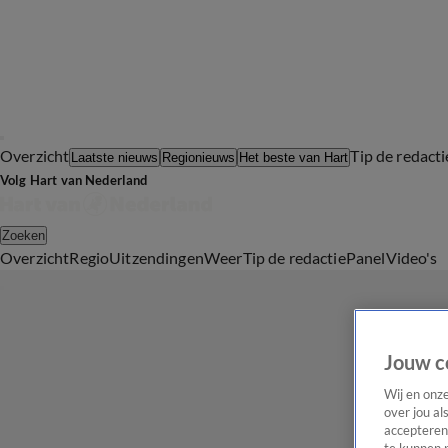
Overzicht
Tip de redacti
Laatste nieuws
Regionieuws
Het beste van Hart
Volg Hart van Nederland
Zoeken
Overzicht
Regio
Uitzendingen
Weer
Tip de redactie
Panel
Video's
Jouw c
Wij en onz
over jou al
accepteren