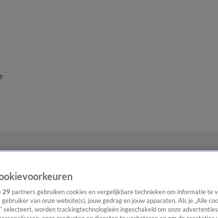
e
ookievoorkeuren
e
29
partners gebruiken cookies en vergelijkbare technieken om informatie te
s gebruiker van onze website(s), jouw gedrag en jouw apparaten. Als je „Alle co
” selecteert, worden trackingtechnologieën ingeschakeld om onze advertenties