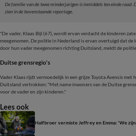
De familie van de twee minderjarigen is inmiddels ten einde raad. De
zien in de bovenstaande reportage.
"De vader, Klaas Bijl (67), wordt ervan verdacht de kinderen zat
meegenomen. De politie in Nederland is ervan overtuigd dat de le
door hun vader meegenomen richting Duitsland, meldt de politi
Duitse grensregio's
Vader Klaas rijdt vermoedelijk in een grijze Toyota Avensis met 
Duitsland vertrokken: "Met name inwoners van de Duitse grensre
voor de vader en zijn kinderen."
Lees ook
Halfbroer vermiste Jeffrey en Emma: 'We zijn t