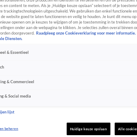
personaliseren, onze producten en diensten te verbeteren en om de prestaties 
s en content te meten. Als je „Huidige keuze opslaan” selecteert of je toestemm
e trackingtechnologieën uitgeschakeld. We gebruiken dan enkel functionele en
de website goed te laten functioneren en veilig te houden. Je kunt dit menu op
ieuw openen om je keuzes te wijzigen of om je toestemming in te trekken door
ellingen onder aan de webpagina te klikken. Je selecties zullen overal binnen o
orden doorgevoerd.
Raadpleeg onze Cookieverklaring voor meer informatie.
ale Diensten.
eel & Essentieel
sch
sing & Commercieel
ng & Social media
jen lijst
en beheren
Huidige keuze opslaan
Alle cookie