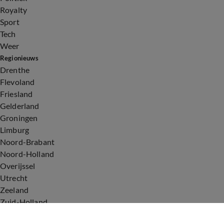
Royalty
Sport
Tech
Weer
Regionieuws
Drenthe
Flevoland
Friesland
Gelderland
Groningen
Limburg
Noord-Brabant
Noord-Holland
Overijssel
Utrecht
Zeeland
Zuid-Holland
Voorwaarden