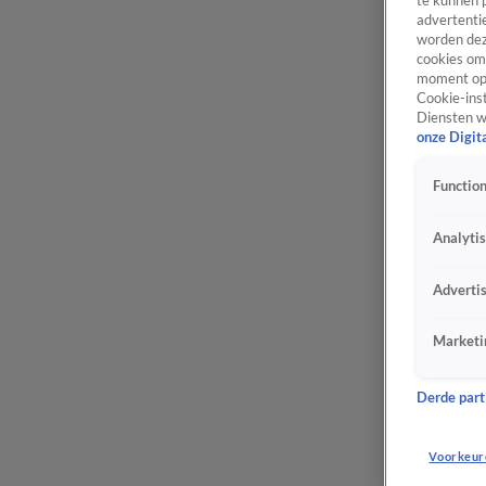
te kunnen 
advertentie
worden dez
cookies om 
moment opn
Cookie-inst
Diensten w
onze Digit
Function
Analyti
Adverti
Marketi
Derde parti
Voorkeur