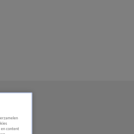
 verzamelen
okies
 en content