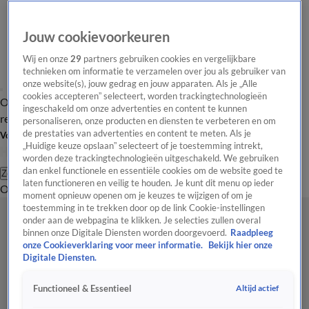
Jouw cookievoorkeuren
Wij en onze
29
partners gebruiken cookies en vergelijkbare
technieken om informatie te verzamelen over jou als gebruiker van
onze website(s), jouw gedrag en jouw apparaten. Als je „Alle
cookies accepteren” selecteert, worden trackingtechnologieën
Overzicht
Tip de
Laatste nieuws
Regionieuws
Het beste van Hart
ingeschakeld om onze advertenties en content te kunnen
redactie
personaliseren, onze producten en diensten te verbeteren en om
de prestaties van advertenties en content te meten. Als je
Volg Hart van Nederland
„Huidige keuze opslaan” selecteert of je toestemming intrekt,
worden deze trackingtechnologieën uitgeschakeld. We gebruiken
dan enkel functionele en essentiële cookies om de website goed te
Zoeken
laten functioneren en veilig te houden. Je kunt dit menu op ieder
Overzicht
Regio
Uitzendingen
Weer
Tip de redactie
Panel
Video's
moment opnieuw openen om je keuzes te wijzigen of om je
toestemming in te trekken door op de link Cookie-instellingen
onder aan de webpagina te klikken. Je selecties zullen overal
binnen onze Digitale Diensten worden doorgevoerd.
Raadpleeg
onze Cookieverklaring voor meer informatie.
Bekijk hier onze
Digitale Diensten.
Altijd actief
Functioneel & Essentieel