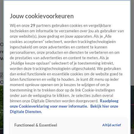
Jouw cookievoorkeuren
Wij en onze
29
partners gebruiken cookies en vergelijkbare
technieken om informatie te verzamelen over jou als gebruiker van
onze website(s), jouw gedrag en jouw apparaten. Als je „Alle
cookies accepteren” selecteert, worden trackingtechnologieën
Overzicht
Tip de
Laatste nieuws
Regionieuws
Het beste van Hart
ingeschakeld om onze advertenties en content te kunnen
redactie
personaliseren, onze producten en diensten te verbeteren en om
de prestaties van advertenties en content te meten. Als je
Volg Hart van Nederland
„Huidige keuze opslaan” selecteert of je toestemming intrekt,
worden deze trackingtechnologieën uitgeschakeld. We gebruiken
dan enkel functionele en essentiële cookies om de website goed te
Zoeken
laten functioneren en veilig te houden. Je kunt dit menu op ieder
Overzicht
Regio
Uitzendingen
Weer
Tip de redactie
Panel
Video's
moment opnieuw openen om je keuzes te wijzigen of om je
toestemming in te trekken door op de link Cookie-instellingen
onder aan de webpagina te klikken. Je selecties zullen overal
binnen onze Digitale Diensten worden doorgevoerd.
Raadpleeg
onze Cookieverklaring voor meer informatie.
Bekijk hier onze
Digitale Diensten.
Altijd actief
Functioneel & Essentieel