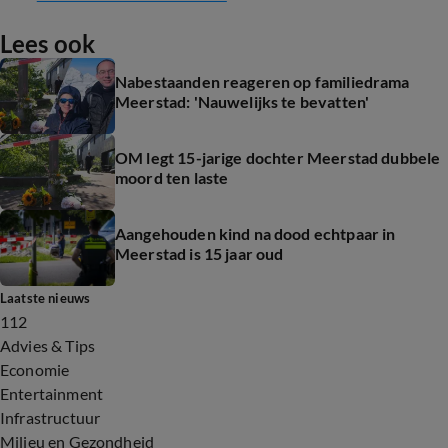
Lees ook
Nabestaanden reageren op familiedrama
Meerstad: 'Nauwelijks te bevatten'
OM legt 15-jarige dochter Meerstad dubbele
moord ten laste
Aangehouden kind na dood echtpaar in
Meerstad is 15 jaar oud
Laatste nieuws
112
Advies & Tips
Economie
Entertainment
Infrastructuur
Milieu en Gezondheid