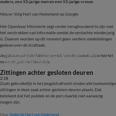
ouders, een 53-jarige man en een 53-jarige vrouw.
Nieuw: Volg Hart van Nederland op Google
Het Openbaar Ministerie zegt verder terughoudend te zijn met
het verstrekken van informatie omdat de verdachte minderjarig
is. Daarom worden op dit moment geen verdere mededelingen
gedaan over de strafzaak.
Jeugdadvocaat over aangehouden tiener 
Jeugdadvocaat Julia Mekkers vertelt in onderstaande video hoe het
familiedrama Meerstad: 'Snel een voogd 
nu verder gaat met het meisje:
komen'
Zittingen achter gesloten deuren
2:18
Zoals gebruikelijk in het jeugdstrafrecht vinden alle toekomstige
zittingen in deze zaak achter gesloten deuren plaats. Dat
betekent dat het publiek en de pers daarbij niet aanwezig
mogen zijn.
Door
Redactie Hart van Nederland