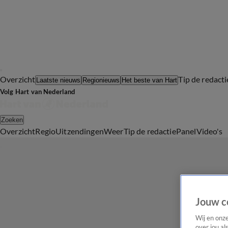
Overzicht
Tip de redacti
Laatste nieuws
Regionieuws
Het beste van Hart
Volg Hart van Nederland
Zoeken
Overzicht
Regio
Uitzendingen
Weer
Tip de redactie
Panel
Video's
Jouw c
Wij en onz
over jou al