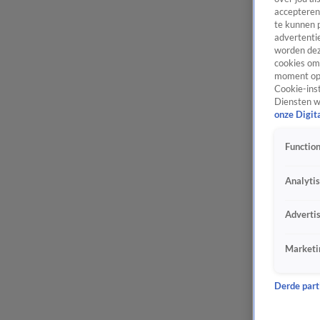
accepteren
te kunnen 
advertentie
worden dez
cookies om 
moment opn
Cookie-inst
Diensten w
onze Digit
Function
Analyti
Adverti
Marketi
Derde parti