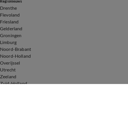
Regionieuws
Drenthe
Flevoland
Friesland
Gelderland
Groningen
Limburg
Noord-Brabant
Noord-Holland
Overijssel
Utrecht
Zeeland
Zuid-Holland
Voorwaarden
Over ons
Privacyverklaring
Gebruiksvoorwaarden
Cookieverklaring
Digitale diensten