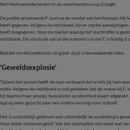
Stel Hartvannederland.nl in als voorkeursbron op Google
De politie arresteerde F. kort na de vondst van het lichaam. Hij 
heeft gegeven. Volgens de rechtbank zijn er sterke aanwijzingen
heeft toegegeven. Voor de manier waarop het slachtoffer is gedoo
rechtbank. De conclusie van al die scenario's is dat F. schuldig is
Beelden van het onderzoek vorig jaar zie je in bovenstaande video.
'Geweldsexplosie'
Tijdens het proces heeft de man verklaard dat er iets bij hem w
wilde. Volgens de rechtbank is ook gebleken dat de vrouw bij F. 
hij daartoe haar pinpas, huissleutel en identiteitskaart afgepak
laptop weer gezocht naar een andere woning voor zichzelf.
Het is onduidelijk gebleven wat uiteindelijk de aanleiding is gew
Voor beide motieven geldt "dat het slachtoffer niet deed wat ver