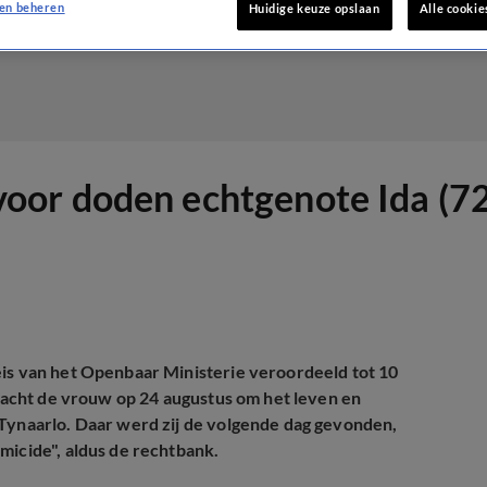
en beheren
Huidige keuze opslaan
Alle cookie
l voor doden echtgenote Ida (7
eis van het Openbaar Ministerie veroordeeld tot 10
bracht de vrouw op 24 augustus om het leven en
 Tynaarlo. Daar werd zij de volgende dag gevonden,
micide", aldus de rechtbank.