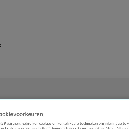
e
ookievoorkeuren
e
29
partners gebruiken cookies en vergelijkbare technieken om informatie te
s gebruiker van onze website(s), jouw gedrag en jouw apparaten. Als je „Alle co