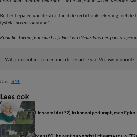
dood heeft moeten bekopen". Het paar, dat in Assen woonde, was
Bij het bepalen van de straf hield de rechtbank rekening met de 
fysiek "broze toestand".
Rond het thema femicide heeft Hart van Nederland een podcast gemaak
Wil je in contact komen met de redactie van Vrouwenmoord? 
Door
ANP
Lees ook
Lichaam Ida (72) in kanaal gedumpt, man Epko (
Man (80) bekent na vondst lichaam vrouw (72)