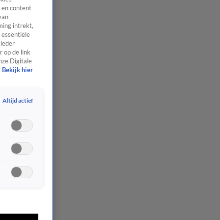
 en content
van
ing intrekt,
 essentiële
 ieder
 op de link
nze Digitale
Bekijk hier
Altijd actief