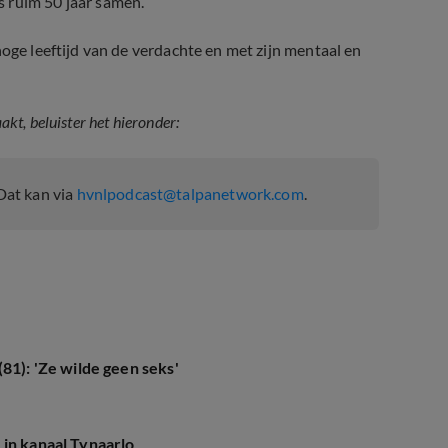
 ruim 50 jaar samen.
hoge leeftijd van de verdachte en met zijn mentaal en
t, beluister het hieronder:
Dat kan via
hvnlpodcast@talpanetwork.com
.
81): 'Ze wilde geen seks'
 in kanaal Tynaarlo