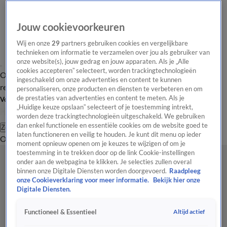
Jouw cookievoorkeuren
Wij en onze
29
partners gebruiken cookies en vergelijkbare
technieken om informatie te verzamelen over jou als gebruiker van
onze website(s), jouw gedrag en jouw apparaten. Als je „Alle
cookies accepteren” selecteert, worden trackingtechnologieën
Overzicht
Tip de
Laatste nieuws
Regionieuws
Het beste van Hart
ingeschakeld om onze advertenties en content te kunnen
redactie
personaliseren, onze producten en diensten te verbeteren en om
de prestaties van advertenties en content te meten. Als je
Volg Hart van Nederland
„Huidige keuze opslaan” selecteert of je toestemming intrekt,
worden deze trackingtechnologieën uitgeschakeld. We gebruiken
dan enkel functionele en essentiële cookies om de website goed te
Zoeken
laten functioneren en veilig te houden. Je kunt dit menu op ieder
Overzicht
Regio
Uitzendingen
Weer
Tip de redactie
Panel
Video's
moment opnieuw openen om je keuzes te wijzigen of om je
toestemming in te trekken door op de link Cookie-instellingen
onder aan de webpagina te klikken. Je selecties zullen overal
binnen onze Digitale Diensten worden doorgevoerd.
Raadpleeg
onze Cookieverklaring voor meer informatie.
Bekijk hier onze
Digitale Diensten.
Altijd actief
Functioneel & Essentieel