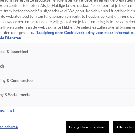
personaliseren, onze producten en diensten te verbeteren en om de prestaties 
s en content te meten. Als je „Huidige keuze opslaan” selecteert of je toestemm
e trackingtechnologieën uitgeschakeld. We gebruiken dan enkel functionele en
de website goed te laten functioneren en veilig te houden. Je kunt dit menu op
ieuw openen om je keuzes te wijzigen of om je toestemming in te trekken door
ellingen onder aan de webpagina te klikken. Je selecties zullen overal binnen o
orden doorgevoerd.
Raadpleeg onze Cookieverklaring voor meer informatie.
ale Diensten.
eel & Essentieel
sch
sing & Commercieel
ng & Social media
jen lijst
en beheren
Huidige keuze opslaan
Alle cookie