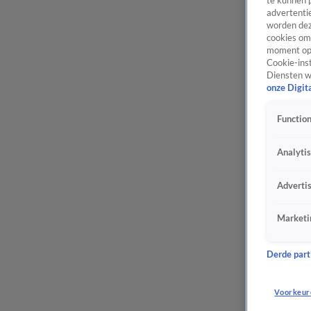
te kunnen 
advertentie
worden dez
cookies om 
moment opn
Cookie-inst
Diensten w
onze Digit
Function
Analyti
Adverti
Marketi
Derde parti
Voorkeur