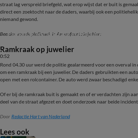
straat lag verspreid briefgeld, wat erop wijst dat er buit is gemaa
direct een zoektocht naar de daders, waarbij ook een politiehel
niemand gewond.
Plofkraak en ramkraak in één nacht: politie do
Beelden van de plofkraak in Amersfoort zie je hier:
Ramkraak op juwelier
0:52
Rond 04.30 uur werd de politie gealarmeerd voor een overval in d
om een ramkraak bij een juwelier. De daders gebruikten een auto
open met een rolcontainer. De auto werd zwaar beschadigd enkel
Of er bij de ramkraak buit is gemaakt en of er verdachten zijn aa
deel van de straat afgezet en doet onderzoek naar beide inciden
Door
Redactie Hart van Nederland
Lees ook