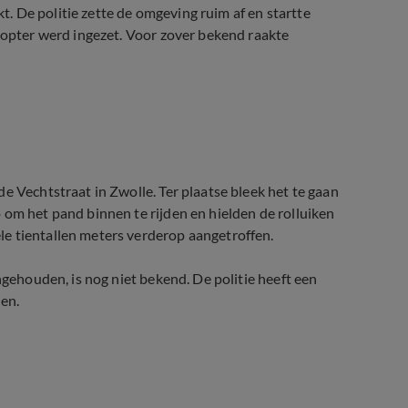
kt. De politie zette de omgeving ruim af en startte
ikopter werd ingezet. Voor zover bekend raakte
et onderzoek
e Vechtstraat in Zwolle. Ter plaatse bleek het te gaan
 om het pand binnen te rijden en hielden de rolluiken
e tientallen meters verderop aangetroffen.
ngehouden, is nog niet bekend. De politie heeft een
ten.