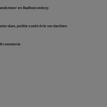
n Landsmeer en Badhoevedorp
msterdam, politie zoekt drie verdachten
r Krommenie