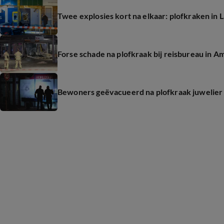
Twee explosies kort na elkaar: plofkraken i
Forse schade na plofkraak bij reisbureau in A
Bewoners geëvacueerd na plofkraak juwelie