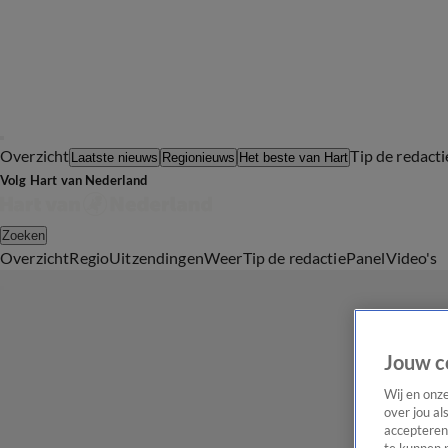
Overzicht
Tip de redacti
Laatste nieuws
Regionieuws
Het beste van Hart
Volg Hart van Nederland
Zoeken
Overzicht
Regio
Uitzendingen
Weer
Tip de redactie
Panel
Video's
Jouw c
Wij en onz
over jou al
accepteren