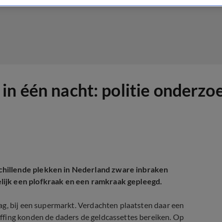
in één nacht: politie onderzo
hillende plekken in Nederland zware inbraken
lijk een plofkraak en een ramkraak gepleegd.
ag, bij een supermarkt. Verdachten plaatsten daar een
ffing konden de daders de geldcassettes bereiken. Op