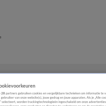
e
ookievoorkeuren
e
28
partners gebruiken cookies en vergelijkbare technieken om informatie te
s gebruiker van onze website(s), jouw gedrag en jouw apparaten. Als je „Alle co
” selecteert, worden trackingtechnologieën ingeschakeld om onze advertenties