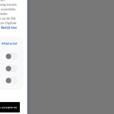
van
ing intrekt,
 essentiële
 ieder
 op de link
nze Digitale
Bekijk hier
Altijd actief
s accepteren