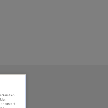
 verzamelen
okies
 en content