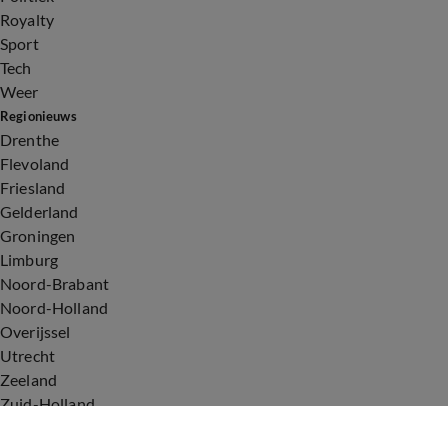
Royalty
Sport
Tech
Weer
Regionieuws
Drenthe
Flevoland
Friesland
Gelderland
Groningen
Limburg
Noord-Brabant
Noord-Holland
Overijssel
Utrecht
Zeeland
Zuid-Holland
Voorwaarden