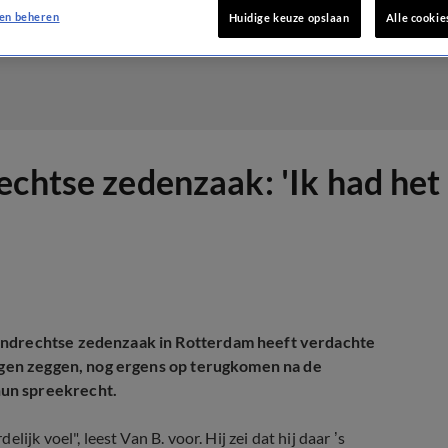
en beheren
Huidige keuze opslaan
Alle cookie
echtse zedenzaak: 'Ik had het
rendrechtse zedenzaak in Rotterdam heeft verdachte
eigen zeggen, nog ergens op terugkomen na de
hun spreekrecht.
jk voel", leest Van B. voor. Hij zei dat hij daar ’s