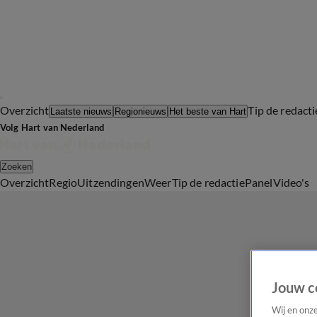
Overzicht
Tip de redacti
Laatste nieuws
Regionieuws
Het beste van Hart
Volg Hart van Nederland
Zoeken
Overzicht
Regio
Uitzendingen
Weer
Tip de redactie
Panel
Video's
Jouw c
Wij en onz