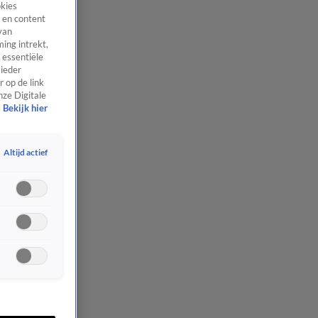
okies
 en content
van
ing intrekt,
 essentiële
 ieder
 op de link
nze Digitale
Bekijk hier
Altijd actief