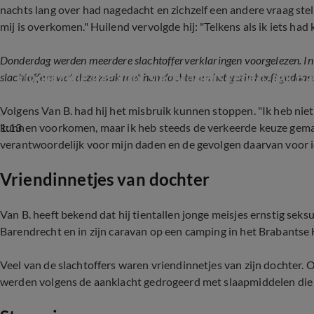
nachts lang over had nagedacht en zichzelf een andere vraag stel
mij is overkomen." Huilend vervolgde hij: "Telkens als ik iets ha
Donderdag werden meerdere slachtofferverklaringen voorgelezen. In 
Emotionele dag voor slachtoffers zedenzaak Bar
slachtoffers wat deze zaak met hun dochter en het gezin heeft gedaan
Volgens Van B. had hij het misbruik kunnen stoppen. "Ik heb nie
1:13
kunnen voorkomen, maar ik heb steeds de verkeerde keuze gemaakt"
verantwoordelijk voor mijn daden en de gevolgen daarvan voor i
Vriendinnetjes van dochter
Van B. heeft bekend dat hij tientallen jonge meisjes ernstig seks
Barendrecht en in zijn caravan op een camping in het Brabantse
Veel van de slachtoffers waren vriendinnetjes van zijn dochter. 
werden volgens de aanklacht gedrogeerd met slaapmiddelen die