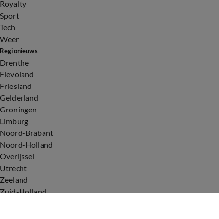
Royalty
Sport
Tech
Weer
Regionieuws
Drenthe
Flevoland
Friesland
Gelderland
Groningen
Limburg
Noord-Brabant
Noord-Holland
Overijssel
Utrecht
Zeeland
Zuid-Holland
Voorwaarden
Over ons