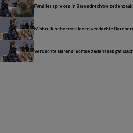
Families spreken in Barendrechtse zedenzaak: 
Misbruik beheerste leven verdachte Barendre
Verdachte Barendrechtse zedenzaak gaf slacht