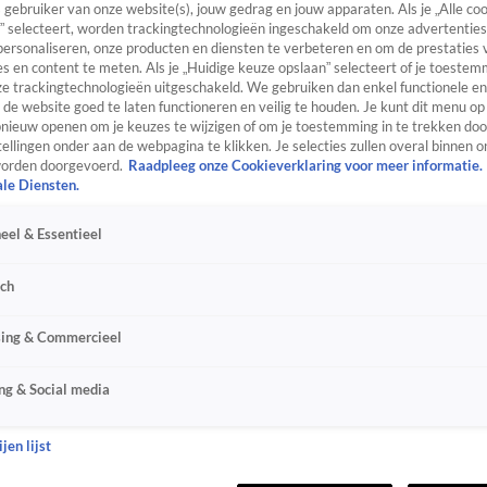
s gebruiker van onze website(s), jouw gedrag en jouw apparaten. Als je „Alle co
” selecteert, worden trackingtechnologieën ingeschakeld om onze advertenties
personaliseren, onze producten en diensten te verbeteren en om de prestaties 
s en content te meten. Als je „Huidige keuze opslaan” selecteert of je toestemm
e trackingtechnologieën uitgeschakeld. We gebruiken dan enkel functionele en
de website goed te laten functioneren en veilig te houden. Je kunt dit menu op
ieuw openen om je keuzes te wijzigen of om je toestemming in te trekken door
ellingen onder aan de webpagina te klikken. Je selecties zullen overal binnen o
orden doorgevoerd.
Raadpleeg onze Cookieverklaring voor meer informatie.
ale Diensten.
eel & Essentieel
sch
sing & Commercieel
ng & Social media
jen lijst