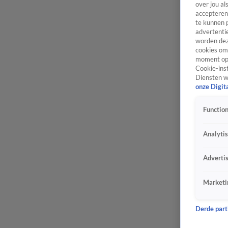
over jou al
accepteren
te kunnen 
advertentie
worden dez
cookies om 
moment opn
Cookie-inst
Diensten w
onze Digit
Function
Analyti
Adverti
Marketi
Derde parti