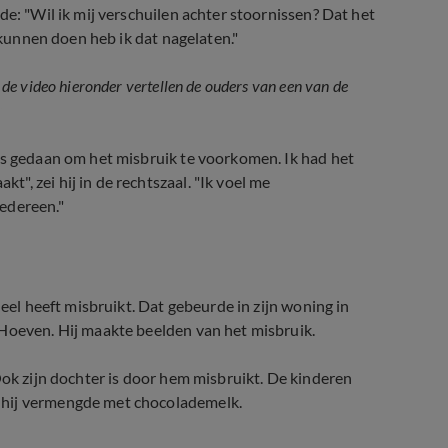
de: "Wil ik mij verschuilen achter stoornissen? Dat het
d kunnen doen heb ik dat nagelaten."
de video hieronder vertellen de ouders van een van de
endrecht: 'Onze wereld stortte in'
:
ts gedaan om het misbruik te voorkomen. Ik had het
, zei hij in de rechtszaal. "Ik voel me
edereen."
ueel heeft misbruikt. Dat gebeurde in zijn woning in
 Hoeven. Hij maakte beelden van het misbruik.
Ook zijn dochter is door hem misbruikt. De kinderen
 hij vermengde met chocolademelk.