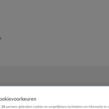
e
ookievoorkeuren
e
28
partners gebruiken cookies en vergelijkbare technieken om informatie te