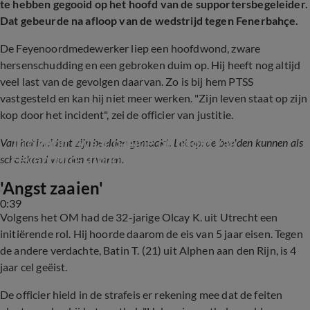
te hebben gegooid op het hoofd van de supportersbegeleider.
Dat gebeurde na afloop van de wedstrijd tegen Fenerbahçe.
De Feyenoordmedewerker liep een hoofdwond, zware
hersenschudding en een gebroken duim op. Hij heeft nog altijd
veel last van de gevolgen daarvan. Zo is bij hem PTSS
vastgesteld en kan hij niet meer werken. "Zijn leven staat op zijn
kop door het incident", zei de officier van justitie.
Trio gooit zwaar paaltje op hoofd van 
Van het incident zijn beelden gemaakt. Let op: de beelden kunnen als
Feyenoord-supporter
schokkend worden ervaren.
'A
ngst zaaien'
0:39
Volgens het OM had de 32-jarige Olcay K. uit Utrecht een
initiërende rol. Hij hoorde daarom de eis van 5 jaar eisen. Tegen
de andere verdachte, Batin T. (21) uit Alphen aan den Rijn, is 4
jaar cel geëist.
De officier hield in de strafeis er rekening mee dat de feiten