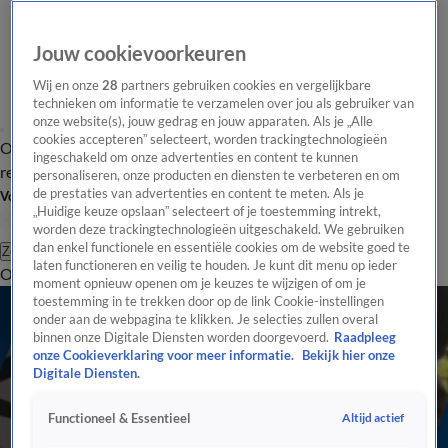
Jouw cookievoorkeuren
Wij en onze
28
partners gebruiken cookies en vergelijkbare
technieken om informatie te verzamelen over jou als gebruiker van
onze website(s), jouw gedrag en jouw apparaten. Als je „Alle
cookies accepteren” selecteert, worden trackingtechnologieën
Overzicht
Tip de
Laatste nieuws
Regionieuws
Het beste van Hart
ingeschakeld om onze advertenties en content te kunnen
redactie
personaliseren, onze producten en diensten te verbeteren en om
de prestaties van advertenties en content te meten. Als je
Volg Hart van Nederland
„Huidige keuze opslaan” selecteert of je toestemming intrekt,
worden deze trackingtechnologieën uitgeschakeld. We gebruiken
dan enkel functionele en essentiële cookies om de website goed te
Zoeken
laten functioneren en veilig te houden. Je kunt dit menu op ieder
Overzicht
Regio
Uitzendingen
Weer
Tip de redactie
Panel
Video's
moment opnieuw openen om je keuzes te wijzigen of om je
toestemming in te trekken door op de link Cookie-instellingen
onder aan de webpagina te klikken. Je selecties zullen overal
binnen onze Digitale Diensten worden doorgevoerd.
Raadpleeg
onze Cookieverklaring voor meer informatie.
Bekijk hier onze
Digitale Diensten.
Altijd actief
Functioneel & Essentieel