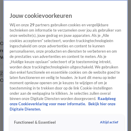
Jouw cookievoorkeuren
Wij en onze
29
partners gebruiken cookies en vergelijkbare
technieken om informatie te verzamelen over jou als gebruiker van
onze website(s), jouw gedrag en jouw apparaten. Als je „Alle
cookies accepteren” selecteert, worden trackingtechnologieën
Overzicht
Tip de
Laatste nieuws
Regionieuws
Het beste van Hart
ingeschakeld om onze advertenties en content te kunnen
redactie
personaliseren, onze producten en diensten te verbeteren en om
de prestaties van advertenties en content te meten. Als je
Volg Hart van Nederland
„Huidige keuze opslaan” selecteert of je toestemming intrekt,
worden deze trackingtechnologieën uitgeschakeld. We gebruiken
dan enkel functionele en essentiële cookies om de website goed te
Zoeken
laten functioneren en veilig te houden. Je kunt dit menu op ieder
Overzicht
Regio
Uitzendingen
Weer
Tip de redactie
Panel
Video's
moment opnieuw openen om je keuzes te wijzigen of om je
toestemming in te trekken door op de link Cookie-instellingen
onder aan de webpagina te klikken. Je selecties zullen overal
binnen onze Digitale Diensten worden doorgevoerd.
Raadpleeg
onze Cookieverklaring voor meer informatie.
Bekijk hier onze
Digitale Diensten.
Altijd actief
Functioneel & Essentieel