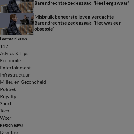
Barendrechtse zedenzaak: 'Heel erg zwaar'
Misbruik beheerste leven verdachte
Barendrechtse zedenzaak: 'Het was een
obsessie'
Laatste nieuws
112
Advies & Tips
Economie
Entertainment
Infrastructuur
Milieu en Gezondheid
Politiek
Royalty
Sport
Tech
Weer
Regionieuws
Drenthe